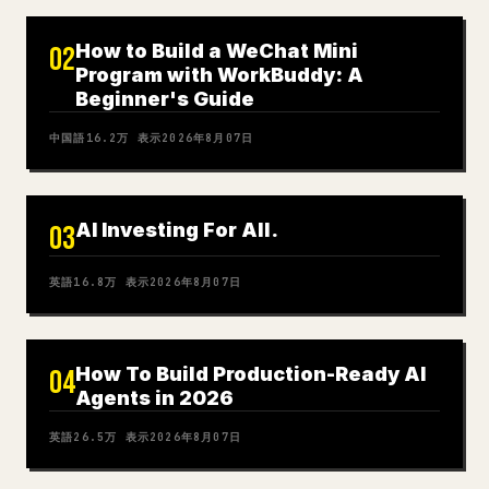
How to Build a WeChat Mini
02
Program with WorkBuddy: A
Beginner's Guide
中国語
16.2万
表示
2026年8月07日
AI Investing For All.
03
英語
16.8万
表示
2026年8月07日
How To Build Production-Ready AI
04
Agents in 2026
英語
26.5万
表示
2026年8月07日