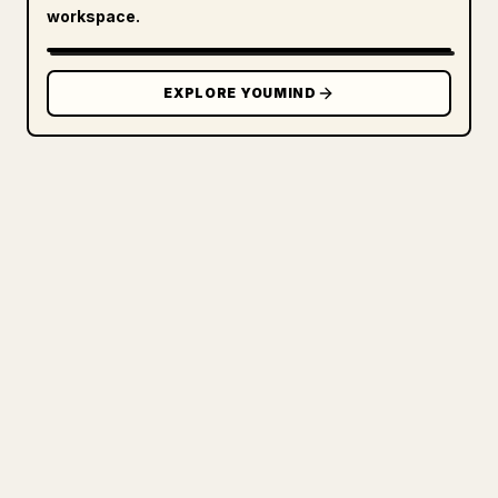
workspace.
EXPLORE YOUMIND
クリエイターのために
あなたの MARKDOWN をき
れいな 𝕏 記事に
自分の長文を投稿するとき、画像・表・コードブロ
ックを 𝕏 向けに整形するのは手間がかかります。
YouMind は Markdown 全体を、そのまま投稿でき