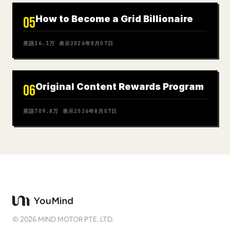
How to Become a Grid Billionaire
05
英語
36.3万
表示
2026年8月07日
Original Content Rewards Program
06
英語
709.8万
表示
2026年8月07日
©
2026
MIND MOTOR PTE. LTD.