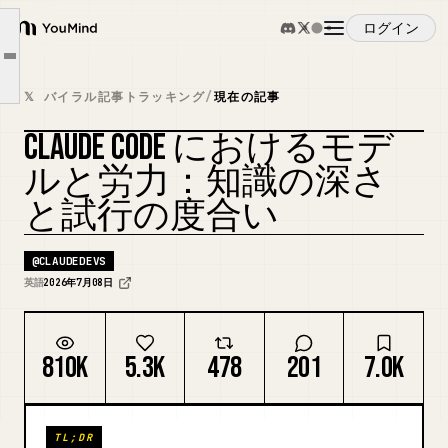
努力の仕組み
ログイン
YouMind
努力レベルの選択
Article outline
概要
Claude が間違えた場合の変更方法
𝕏 バイラル記事トラッキング
/
現在の記事
スペシャリスト、エキスパート、そしてゼネラリスト
CLAUDE CODE におけるモデ
ユースケース
努力、モデル、トークン消費量
カバーをリミックス
ルと労力：知識の深さ
と試行の度合い
スキル
@
CLAUDEDEVS
プロンプト
英語
2026年7月08日
料金
810K
5.3K
478
201
7.0K
ダウンロード
TL;DR