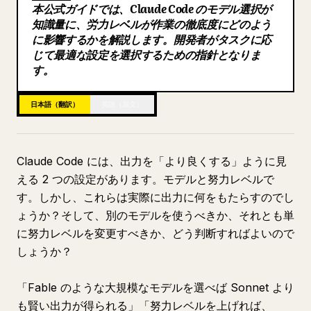
本公式ガイドでは、Claude Code のモデル選択が
ブログ
知識量に、労力レベルが作業の徹底度にどのよう
に影響するかを解説します。開発者がタスクに応
じて最適な設定を選択するための指針となりま
更新情報
す。
日本語（翻訳）
英語（原文）
Claude Code には、出力を「より良くする」ように見
える 2 つの設定があります。モデルと努力レベルで
す。しかし、これらは実際に出力に何をもたらすのでし
ょうか？そして、別のモデルを使うべきか、それとも単
に努力レベルを変更すべきか、どう判断すればよいので
しょうか？
「Fable のような大規模なモデルを選べば Sonnet より
も賢い出力が得られる」「努力レベルを上げれば、