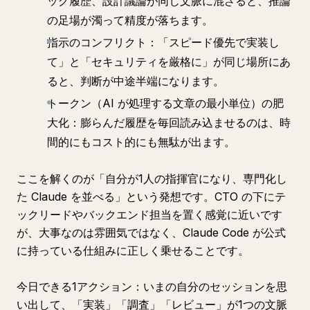
ッグ履歴、設計議論が同じ文脈に混ざると、推論
の足場が濁って精度が落ちます。
指示のコンフリクト：「スピード優先で実装し
て」と「セキュリティを厳格に」が同じ場所にあ
ると、判断が中途半端になります。
トークン（AI が処理する文章の最小単位）の肥
大化：膨らんだ履歴を毎回読み込ませるのは、時
間的にもコスト的にも無駄が出ます。
ここを解くのが「自分が1人の指揮官になり、専門化し
た Claude を並べる」という発想です。CTO の下にテ
ックリードやバックエンド担当を置く感覚に近いです
が、大事なのは雰囲気ではなく、Claude Code が公式
に持っている仕組みに正しく乗せることです。
今日できる1アクション：いまの自分のセッションを思
い出して、「実装」「調査」「レビュー」が1つの文脈