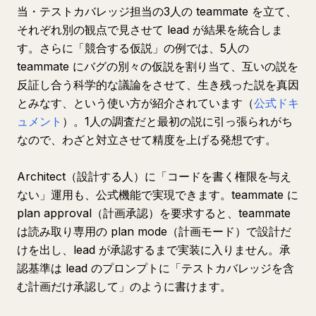
当・テストカバレッジ担当の3人の teammate を立て、
それぞれ別の観点で見させて lead が結果を統合しま
す。さらに「競合する仮説」の例では、5人の
teammate にバグの別々の仮説を割り当て、互いの説を
反証し合う科学的な議論をさせて、生き残った説を真因
とみなす、という使い方が紹介されています（
公式ドキ
ュメント
）。1人の調査だと最初の説に引っ張られがち
なので、わざと対立させて精度を上げる発想です。
Architect（設計する人）に「コードを書く権限を与え
ない」運用も、公式機能で実現できます。teammate に
plan approval（計画承認）を要求すると、teammate
は読み取り専用の plan mode（計画モード）で設計だ
けを出し、lead が承認するまで実装に入りません。承
認基準は lead のプロンプトに「テストカバレッジを含
む計画だけ承認して」のように書けます。