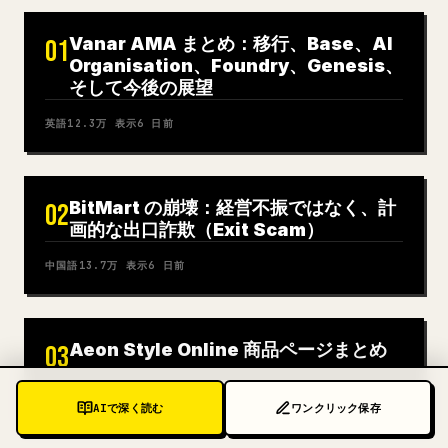
Vanar AMA まとめ：移行、Base、AI
01
Organisation、Foundry、Genesis、
そして今後の展望
英語
12.3万
表示
6 日前
BitMart の崩壊：経営不振ではなく、計
02
画的な出口詐欺（Exit Scam）
中国語
13.7万
表示
6 日前
Aeon Style Online 商品ページまとめ
03
日本語
15.8万
表示
6 日前
AIで深く読む
ワンクリック保存