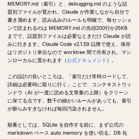
MEMORY.md（索引）と、debugging.md のような話
題別ファイルが置かれ、Claude が作業しながら自分で
書き溜めます。読み込みのルールも明確で、毎セッショ
ンで読まれるのは MEMORY.md の先頭200行か25KB
までで、話題別ファイルは必要なときだけ Claude が読
みに行きます。Claude Code v2.1.59 以降で使え、保存
はリポジトリ単位なので worktree 間で共有され、マシ
ンローカルに置かれます（
公式ドキュメント
）。
この設計の良いところは、「索引だけ常時ロードして、
詳細は必要時に取りに行く」ことで、コンテキストウィ
ンドウ（AI が一度に読める文章量の上限）をクリーン
に保てる点です。数千の細かいルールがあっても、索引
が膨らみすぎなければ毎回汚染されません。
順番としては、SQLite を自作する前に、まず公式の
markdown ベース auto memory を使い切る。DB 化