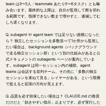
team は3〜5人・teammate あたり5〜6タスク）とも噛
み合います。最終的な上限は、自分が監視して舵を切れ
る範囲です。指揮できない数まで増やすと、逓減してむ
しろ遅くなります。
Q. subagent や agent team では足りない規模になった
ら？ 独立したセッションを多数並べて1か所から監視し
たい場合は、background agents（バックグラウンド
で走る独立セッション群）という別の仕組みがあると公
式ドキュメントの subagents ページが案内していま
す。subagent は同一セッション内の補助、agent
teams は会話する並列チーム、その先に「多数の独立
セッションを束ねて見る」レイヤーがある、という階層
で捉えると拡張の方向が見えます。
Q. 品質を必ず担保したい場合は？ CLAUDE.md の推奨
だけだと「効きやすい指示」止まりです。必ず実行した