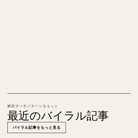
あなたの MARKDOWN をき
れいな 𝕏 記事に
自分の長文を投稿するとき、画像・表・コードブロ
ックを 𝕏 向けに整形するのは手間がかかります。
YouMind は Markdown 全体を、そのまま投稿でき
るきれいな 𝕏 記事に変換します。
MARKDOWN → 𝕏 を試す
解読すべきパターンをもっと
最近のバイラル記事
バイラル記事をもっと見る