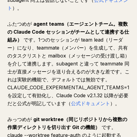
subagent 同士は会話しないことです（
公式ドキュメン
ト
）。
ふたつめが
agent teams（エージェントチーム。複数
の Claude Code セッションがチームとして連携する仕
組み）
です。1つのセッションが team lead（リーダ
ー）になり、teammate（メンバー）を生成して、共有
のタスクリストと mailbox（メッセージの受け渡し箱）
を介して連携します。subagent と違って teammate 同
士が直接メッセージを送り合えるのが大きな差です。こ
れは実験的機能で、デフォルトでは無効です。
CLAUDE_CODE_EXPERIMENTAL_AGENT_TEAMS=1
を設定して有効化し、Claude Code v2.1.32 以降が必要
だと公式が明記しています（
公式ドキュメント
）。
みっつめが
git worktree（同じリポジトリから複数の
作業ディレクトリを切り出す Git の機能）
です。
claude --worktree feature-auth のように起動する