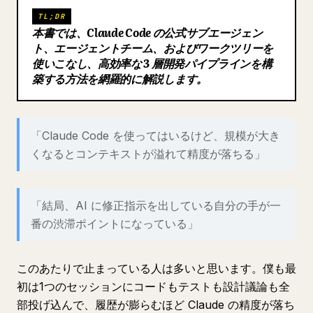
TL;DR
ブログ
本書では、Claude Code の公式サブエージェン
ト、エージェントチーム、およびワークツリーを
使いこなし、高効率な 3 層開発パイプラインを構
更新情報
築する方法を網羅的に解説します。
「Claude Code を使ってはいるけど、規模が大き
くなるとコンテキストが溢れて精度が落ちる」
「結局、AI に修正指示を出している自分の手が一
番の渋滞ポイントになっている」
このあたりで止まっている人は多いと思います。僕も最
初は1つのセッションにコードもテストも設計議論も全
部投げ込んで、履歴が膨らむほど Claude の精度が落ち