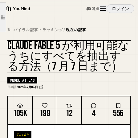
第3章：絶対やるべき②。「察してくれていたこと」を引き継ぎ書にさせる
ログイン
第4章：絶対やるべき③。引き継ぎの「リハーサル」をする
YouMind
Article outline
第5章：これからの仕事が自動で残る、2つのルール
概要
𝕏 バイラル記事トラッキング
/
現在の記事
ルール1：会話の最後に「今の結論、ファイルにして保存して」と言う。
CLAUDE FABLE 5 が利用可能な
ルール2：ファイルが増えてきたら、目次を1枚作らせる。
ユースケース
カバーをリミックス
私の場合。1年運用してきたObsidianを、Fable 5に「点検」させた
うちにすべてを抽出す
この仕組みは、特定のAIに依存しない
る方法（7 月 7 日まで）
スキル
時間がない人へ。今日30分でやる3つ
@
NOEL_AI_LAB
まとめ。AIの賢さは借り物。ファイルにしたものだけが残る
プロンプト
日本語
2026年7月03日
主な公式参照元
料金
105K
199
12
4
556
ダウンロード
TL;DR