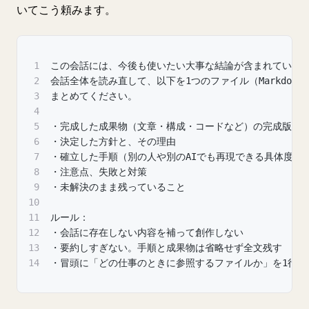
いてこう頼みます。
1
この会話には、今後も使いたい大事な結論が含まれていま
2
会話全体を読み直して、以下を1つのファイル（Markdown
3
まとめてください。
4
5
・完成した成果物（文章・構成・コードなど）の完成版
6
・決定した方針と、その理由
7
・確立した手順（別の人や別のAIでも再現できる具体度で
8
・注意点、失敗と対策
9
・未解決のまま残っていること
10
11
ルール：
12
・会話に存在しない内容を補って創作しない
13
・要約しすぎない。手順と成果物は省略せず全文残す
14
・冒頭に「どの仕事のときに参照するファイルか」を1行で