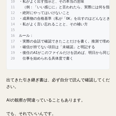
10
・私がよく出す指示と、その本当の意味
11
　（例：「いい感じに」と言われたら、実際には何を指す
12
・絶対にやってはいけないこと
13
・成果物の合格基準（私が「OK」を出すのはどんなときか
14
・私がよく言い忘れることと、その補い方
15
16
ルール：
17
・実際の会話で確認できたことだけを書く。推測で埋めな
18
・確信が持てない項目は「未確認」と明記する
19
・後任のAIがこのファイルだけを読めば、明日から同じ品
20
　仕事を始められる具体度で書く
出てきた引き継ぎ書は、必ず自分で読んで確認してくだ
さい。
AIの観察が間違っていることもあります。
でも、それでいいんです。