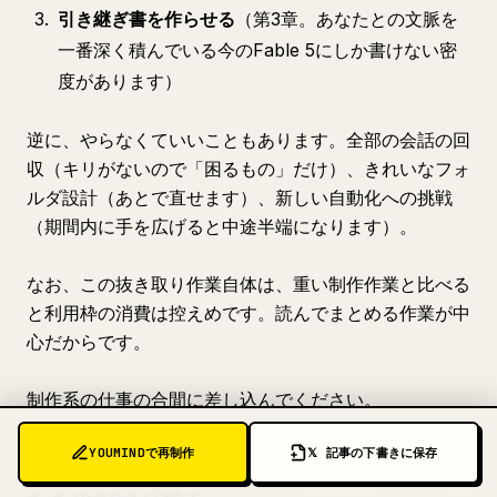
引き継ぎ書を作らせる
（第3章。あなたとの文脈を
一番深く積んでいる今のFable 5にしか書けない密
度があります）
逆に、やらなくていいこともあります。全部の会話の回
収（キリがないので「困るもの」だけ）、きれいなフォ
ルダ設計（あとで直せます）、新しい自動化への挑戦
（期間内に手を広げると中途半端になります）。
なお、この抜き取り作業自体は、重い制作作業と比べる
と利用枠の消費は控えめです。読んでまとめる作業が中
心だからです。
制作系の仕事の合間に差し込んでください。
YOUMINDで再制作
𝕏 記事の下書きに保存
まとめ。AIの賢さは借り物。ファイルにし