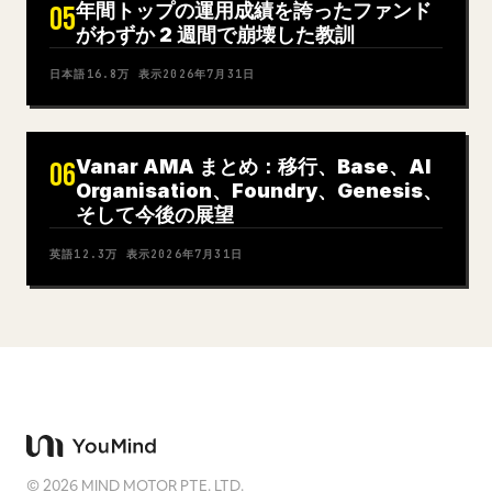
年間トップの運用成績を誇ったファンド
05
がわずか 2 週間で崩壊した教訓
日本語
16.8万
表示
2026年7月31日
Vanar AMA まとめ：移行、Base、AI
06
Organisation、Foundry、Genesis、
そして今後の展望
英語
12.3万
表示
2026年7月31日
©
2026
MIND MOTOR PTE. LTD.