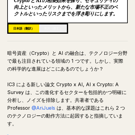
Crypto と AI の相乗効果を探り、セキュリティの
向上といったメリットから、新たな市場不正のベ
ブログ
クトルといったリスクまでを浮き彫りにします。
更新情報
日本語（翻訳）
英語（原文）
暗号資産（Crypto）と AI の融合は、テクノロジー分野
で最も注目されている領域の 1 つです。しかし、実際
の科学的な進展はどこにあるのでしょうか？
IC3 による新しい論文
Crypto x AI, AI x Crypto: A
Survey
は、この進化するセクターを包括的かつ明確に
分析し、ノイズを排除します。共著者である
Professor
@AriJuels
は、基本的な課題はこれら 2 つ
のテクノロジーの動作方法に起因すると指摘していま
す。