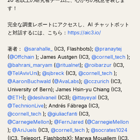
20 名以上の研究者チームに、心からの祝意を表しま
す！
完全な調査レポートにアクセスし、AI チャットボット
と対話するには、こちら：
https://aic3.io/
著者：
@sarahalle_
(IC3, Flashbots);
@pranaytej
(
@Offchain
); James Austgen (IC3,
@cornell_tech
);
@bahrani_maryam
(
@ritualnet
);
@roibarzur
(IC3,
@TelAvivUni
);
@sjbreck
(IC3,
@cornell_tech
);
@AaronBuchwald
(
@AvaLabs
);
@cczurich
(IC3,
University of Bern); James Hsin-yu Chiang (IC3,
@ETH
);
@desilvaneil
(IC3);
@ittayeyal
(IC3,
@TechnionLive
); Andrés Fábrega (IC3,
@cornell_tech
);
@giuliacfanti
(IC3,
@CarnegieMellon
);
@FernJared
(
@CarnegieMellon
);
@AriJuels
(IC3,
@cornell_tech
);
@socrates1024
(IC3, Teleport, FlashbotsX); Marwa Mouallem (IC3,