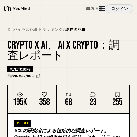
ログイン
YouMind
概要
𝕏 バイラル記事トラッキング
/
現在の記事
CRYPTO X AI、AI X CRYPTO：調
ユースケース
査レポート
スキル
@
INITC3ORG
英語
2026年6月08日
プロンプト
195K
358
68
23
255
料金
TL;DR
ダウンロード
IC3 の研究者による包括的な調査レポート。