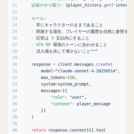
21
以前のやり取り
:
{
player_history
.
get
(
'interac
22
23
ルール
:
24
-
 常にキャラクターのままであること
25
-
 関連する場合、プレイヤーの履歴を自然に参照する
26
-
 応答は 
3
 文以内にすること
27
-
GTA
RP
 環境のトーンに合わせること
28
-
 没入感を決して壊さないこと
""
"
29
30
    response 
=
 client
.
messages
.
create
(
31
        model
=
"claude-sonnet-4-20250514"
,
32
        max_tokens
=
150
,
33
        system
=
system_prompt
,
34
        messages
=
[
{
35
"role"
:
"user"
,
36
"content"
:
 player_message
37
}
]
38
)
39
40
return
 response
.
content
[
0
]
.
text