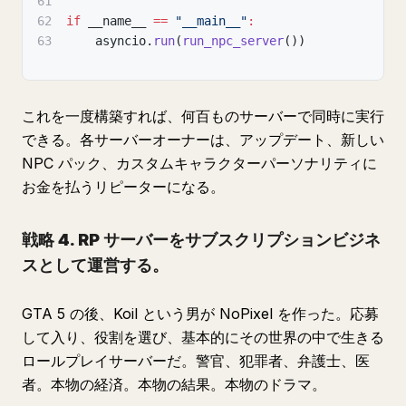
61
62
if
 __name__ 
==
"__main__"
:
63
    asyncio
.
run
(
run_npc_server
(
)
)
これを一度構築すれば、何百ものサーバーで同時に実行
できる。各サーバーオーナーは、アップデート、新しい
NPC パック、カスタムキャラクターパーソナリティに
お金を払うリピーターになる。
戦略 4. RP サーバーをサブスクリプションビジネ
スとして運営する。
GTA 5 の後、Koil という男が NoPixel を作った。応募
して入り、役割を選び、基本的にその世界の中で生きる
ロールプレイサーバーだ。警官、犯罪者、弁護士、医
者。本物の経済。本物の結果。本物のドラマ。