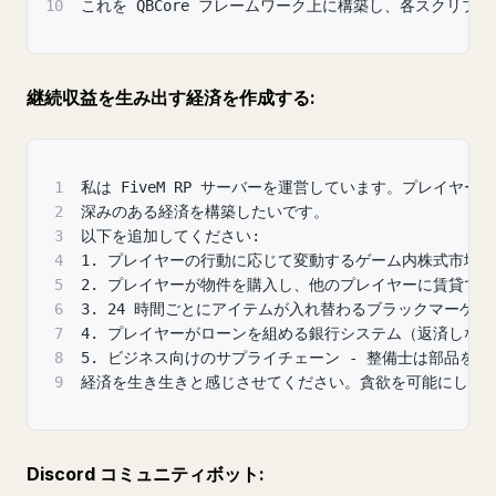
10
これを QBCore フレームワーク上に構築し、各スク
継続収益を生み出す経済を作成する:
1
私は FiveM RP サーバーを運営しています。プレイヤ
2
深みのある経済を構築したいです。
3
以下を追加してください:
4
1. プレイヤーの行動に応じて変動するゲーム内株式市場
5
2. プレイヤーが物件を購入し、他のプレイヤーに賃貸で
6
3. 24 時間ごとにアイテムが入れ替わるブラックマーケッ
7
4. プレイヤーがローンを組める銀行システム（返済しな
8
5. ビジネス向けのサプライチェーン - 整備士は部品を
9
経済を生き生きと感じさせてください。貪欲を可能にし、
Discord コミュニティボット: