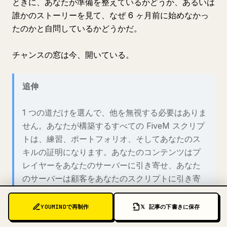
ときに、あなたが準備を整えているかどうか、あるいは
誰かのストーリーを見て、なぜ 6 ヶ月前に始めなかっ
たのかと自問しているかどうかだ。
チャンスの窓は今、開いている。
追伸
1 つの道だけを選んで、他を無視する必要はありま
せん。あなたが構築するすべての FiveM スクリプ
トは、練習、ポートフォリオ、そしてあなたのス
キルの証明になります。あなたのコンテンツはプ
レイヤーをあなたのサーバーに引き寄せ、あなた
のサーバーは顧客をあなたのスクリプトに引き寄
せます。それぞれが互いを強化し合います。今
週、あなたが実際に進む道から始めてください。
YOUMINDで再制作
𝕏 記事の下書きに保存