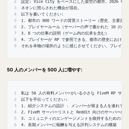
2
設定: Vice City をベースにした架空の都市。2026
3
ネオンに照らされた機会が混在。
4
以下を書いてください:
5
1. 都市の 800 ワードの背景ストーリー（歴史、主要派
6
2. プレイヤールール（サーバーの声で書かれた 10 の
7
3. 8 つの仕事の説明（ゲーム内の伝承を含む）
8
4. プレイヤーが RP で参照できる、都市の歴史における
9
それを本物の場所のように感じさせてください。プレイヤ
50 人のメンバーを 500 人に増やす:
1
私は 50 人の有料メンバーがいる小さな FiveM RP 
2
以下を手伝ってください:
3
1. 紹介システムの設計 - メンバーが留まる人を連れて
4
2. FiveM サーバーリストと Reddit 向けのサーバ
5
3. コミュニティのエンゲージメントを維持するためのコン
6
4. 長期メンバーに報酬を与える評判システムの構築