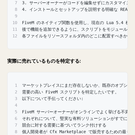
7
3. サーバーオーナーがコードを編集せずにカスタマイズ
8
4. インストールとセットアップを説明する明確な README
9
10
FiveM のネイティブ関数を使用し、現在の Lua 5.4 
11
後で機能を追加できるように、スクリプトをモジュール式
12
各ファイルをリソースフォルダ内のどこに配置すべきかを
実際に売れているものを特定する:
1
マーケットプレイスにまだ存在しないか、既存のオプショ
2
需要の高い FiveM スクリプトを特定したいです。
3
以下について手伝ってください:
4
5
FiveM サーバーオーナーがオンラインでよく挙げる不満の
6
それぞれについて、堅実な有料ソリューションがすでに存
7
競合に対する需要に基づいてランク付けする
8
個人開発者が Cfx Marketplace で販売するための最