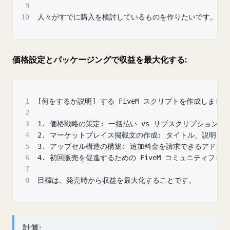
9
10
人々がすでに購入を検討しているものを作りたいです。
価格設定とパッケージングで収益を最大化する:
1
[何をするか説明] する FiveM スクリプトを作成しま
2
3
1. 価格戦略の策定: 一括払い vs サブスクリプション、
4
2. マーケットプレイス掲載文の作成: タイトル、説明、機
5
3. アップセル構造の構築: 追加料金を請求できるアドオ
6
4. 初回販売を促進するための FiveM コミュニティフ
7
8
目標は、発売時から収益を最大化することです。
計算: