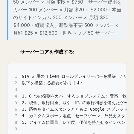
50 メンバー × 月額 $15 = $750 - サーバー費用を
カバー 100 メンバー × 月額 $20 = $2,000 - 本当
のサイドインカム 200 メンバー × 月額 $20 =
$4,000 - 継続収入、新製品不要 500 メンバー ×
月額 $25 = $12,500 - 世界トップ 50 サーバー
サーバーコアを作成する:
1
GTA 6 用の FiveM ロールプレイサーバーを構築したいで
2
以下を構築する必要があります:
3
4
1. 6 つの役割をカバーするジョブシステム: 警察、救
5
2. 現金、銀行口座、取引、5% の銀行利息を備えたゲーム
6
3. 応答をタイムスタンプとともに Google スプレッ
7
4. カスタムスポーン地点、セーフゾーン、外見カスタマイ
8
5. アイテムに重量、レア度、価値を持たせるインベント
9