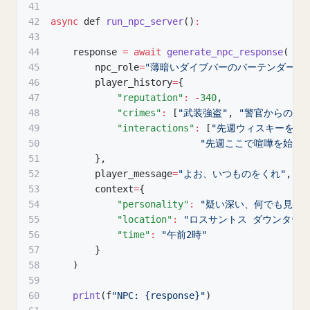
41
42
async
 def 
run_npc_server
(
)
:
43
44
    response 
=
await
generate_npc_response
(
45
        npc_role
=
"薄暗いダイブバーのバーテンダー"
,
46
        player_history
=
{
47
"reputation"
:
-
340
,
48
"crimes"
:
[
"武装強盗"
,
"警官からの逃走
49
"interactions"
:
[
"先週ウィスキーを買
50
"先週ここで喧嘩を始めた
51
}
,
52
        player_message
=
"よお、いつものをくれ"
,
53
        context
=
{
54
"personality"
:
"疑い深い、何でも見て
55
"location"
:
"ロスサントス ダウンタウン
56
"time"
:
"午前2時"
57
}
58
)
59
60
print
(
f
"NPC: {response}"
)