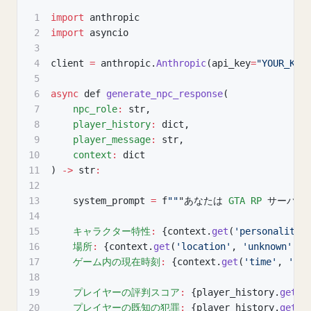
1
import
 anthropic
2
import
 asyncio
3
4
client 
=
 anthropic
.
Anthropic
(
api_key
=
"YOUR_KEY
5
6
async
 def 
generate_npc_response
(
7
npc_role
:
 str
,
8
player_history
:
 dict
,
9
player_message
:
 str
,
10
context
:
 dict
11
)
-
>
 str
:
12
13
    system_prompt 
=
 f
""
"あなたは 
GTA
RP
 サーバー
14
15
キャラクター特性
:
{
context
.
get
(
'personality'
16
場所
:
{
context
.
get
(
'location'
,
'unknown'
)
}
17
ゲーム内の現在時刻
:
{
context
.
get
(
'time'
,
'day
18
19
プレイヤーの評判スコア
:
{
player_history
.
get
(
'
20
プレイヤーの既知の犯罪
:
{
player_history
.
get
(
'