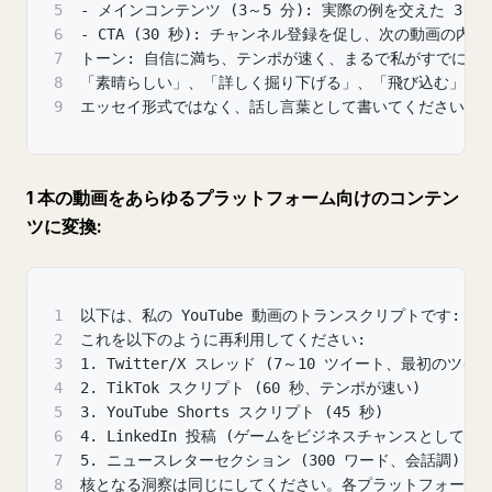
5
- メインコンテンツ (3～5 分): 実際の例を交えた 3～
6
- CTA (30 秒): チャンネル登録を促し、次の動画の内
7
トーン: 自信に満ち、テンポが速く、まるで私がすでにリ
8
「素晴らしい」、「詳しく掘り下げる」、「飛び込む」、
9
エッセイ形式ではなく、話し言葉として書いてください。
1 本の動画をあらゆるプラットフォーム向けのコンテン
ツに変換:
1
以下は、私の YouTube 動画のトランスクリプトです: 
2
これを以下のように再利用してください:
3
1. Twitter/X スレッド (7～10 ツイート、最初のツ
4
2. TikTok スクリプト (60 秒、テンポが速い)
5
3. YouTube Shorts スクリプト (45 秒)
6
4. LinkedIn 投稿 (ゲームをビジネスチャンスとして
7
5. ニュースレターセクション (300 ワード、会話調)
8
核となる洞察は同じにしてください。各プラットフォーム