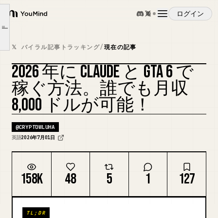
戦略 2. FiveM スクリプト。一度作れば、永遠に売れる。
ログイン
YouMind
戦略 3. AI 搭載 NPC。最も飽和していない機会。
Article outline
戦略 4. RP サーバーをサブスクリプションビジネスとして運営する。
概要
𝕏 バイラル記事トラッキング
/
現在の記事
現実的なタイムライン
2026 年に CLAUDE と GTA 6 で
ユースケース
実際に必要なもの
カバーをリミックス
稼ぐ方法。誰でも月収
8,000 ドルが可能！
スキル
@
CRYPTOWLUHA
プロンプト
英語
2026年7月01日
料金
158K
48
5
1
127
ダウンロード
TL;DR