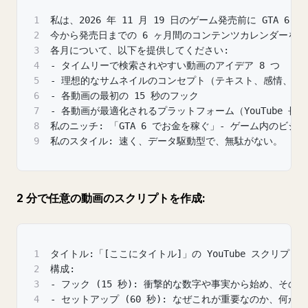
1
私は、2026 年 11 月 19 日のゲーム発売前に GTA 6 
2
今から発売日までの 6 ヶ月間のコンテンツカレンダーを
3
各月について、以下を提供してください:
4
- タイムリーで検索されやすい動画のアイデア 8 つ
5
- 理想的なサムネイルのコンセプト（テキスト、感情、画
6
- 各動画の最初の 15 秒のフック
7
- 各動画が最適化されるプラットフォーム（YouTube 長尺、Tik
8
私のニッチ: 「GTA 6 でお金を稼ぐ」- ゲーム内のビジ
9
私のスタイル: 速く、データ駆動型で、無駄がない。
2 分で任意の動画のスクリプトを作成:
1
タイトル:「[ここにタイトル]」の YouTube スクリプ
2
構成:
3
- フック (15 秒): 衝撃的な数字や事実から始め、その
4
- セットアップ (60 秒): なぜこれが重要なのか、何が