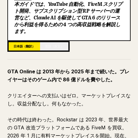
本ガイドでは、YouTube 自動化、FiveM スクリプ
ブログ
ト開発、サブスクリプション型 RP サーバーの運
営など、Claude AI を駆使して GTA 6 のリリース
から利益を得るための 4 つの高収益戦略を解説し
更新情報
ます。
日本語（翻訳）
英語（原文）
GTA Online は 2013 年から 2025 年まで続いた。プレ
イヤーはそのゲーム内で 86 億ドルを費やした。
クリエイターへの支払いはゼロ。マーケットプレイスな
し。収益分配なし。何もなかった。
その時代は終わった。Rockstar は 2023 年、世界最大
の GTA 改造プラットフォームである FiveM を買収。
2026 年 1 月に有料マーケットプレイスを開始。現在、