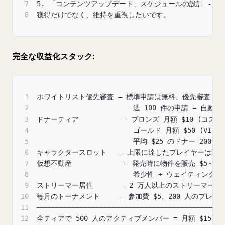
7
5. 「コンテンツアップデート」スケジュールの設計 - 
8
獲得だけでなく、維持を重視したいです。
完全な収益化スタック:
1
ホワイトリスト優先審査 — 標準申請は無料、優先審査 $15
2
                        週 100 件の申請 = 自動で 
3
ドナーティア           — ブロンズ 月額 $10 (コ
4
                        ゴールド 月額 $50 (V
5
                        平均 $25 のドナー 200 人
6
キャラクタースロット   — 上限に達したプレイヤーは追加ス
7
仮想不動産             — 発売時に物件を販売 $5～5
8
                        希少性 + ウェイティングリ
9
ストリーマー居住       — 2 万人以上のストリーマ
10
毎月のトーナメント     — 参加費 $5、200 人のプレイヤ
11
──────────────────────────────────────────────
12
全ティアで 500 人のアクティブメンバー = 月額 $15,000