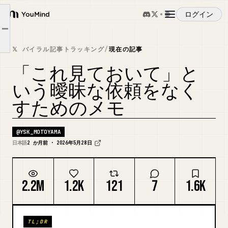
ログイン
「確認お願いします」の確認とは何を指すのか？
YouMind
Article outline
「確認お願いします」で責任転嫁すな
概要
𝕏 バイラル記事トラッキング
/
現在の記事
じゃあ「確認お願いします」をどう伝えればよいのか？
「これ見ておいて」と
ユースケース
いう曖昧な依頼をなく
すためのメモ
スキル
@
YSK_MOTOYAMA
プロンプト
日本語
2 か月前 · 2026年5月28日
料金
2.2M
1.2K
121
7
1.6K
ダウンロード
TL;DR