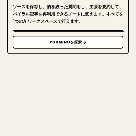
ソースを保存し、的を絞った質問をし、主張を要約して、
バイラル記事を再利用できるノートに変えます。すべてを
1つのAIワークスペースで行えます。
YOUMINDを探索
クリエイターのために
あなたの MARKDOWN をき
れいな 𝕏 記事に
自分の長文を投稿するとき、画像・表・コードブロ