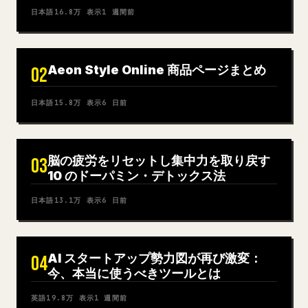
日本語
16.8万
表示
1 週間前
Aeon Style Online 商品ページまとめ
02
日本語
15.8万
表示
6 日前
脳の疲労をリセットし集中力を取り戻す
03
10 のドーパミン・デトックス法
日本語
13.1万
表示
6 日前
AI スタートアップ勢力図が再び激変：
04
今、本当に使うべきツールとは
英語
19.8万
表示
1 週間前