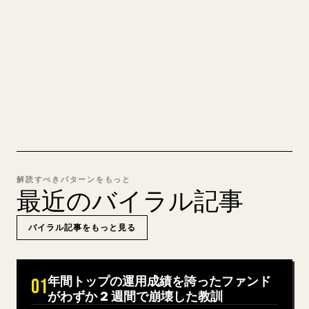
ックを 𝕏 向けに整形するのは手間がかかります。
YouMind は Markdown 全体を、そのまま投稿でき
るきれいな 𝕏 記事に変換します。
MARKDOWN → 𝕏 を試す
解読すべきパターンをもっと
最近のバイラル記事
バイラル記事をもっと見る
年間トップの運用成績を誇ったファンド
01
がわずか 2 週間で崩壊した教訓