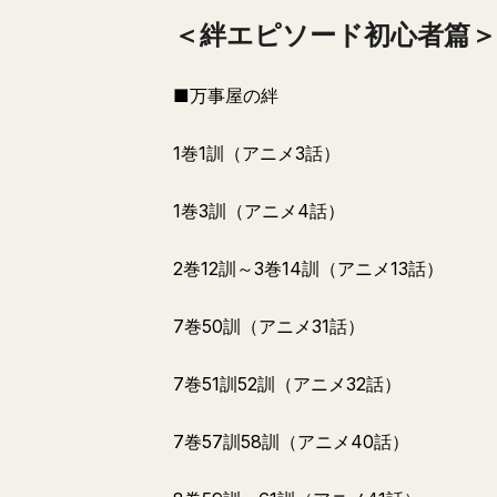
＜絆エピソード初心者篇＞
■万事屋の絆
1巻1訓（アニメ3話）
1巻3訓（アニメ4話）
2巻12訓～3巻14訓（アニメ13話）
7巻50訓（アニメ31話）
7巻51訓52訓（アニメ32話）
7巻57訓58訓（アニメ40話）