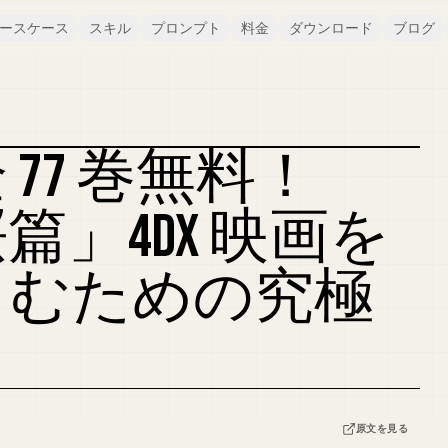
ースケース
スキル
プロンプト
料金
ダウンロード
ブログ
77 巻無料！
篇」4DX 映画を
しむための究極
原文を見る