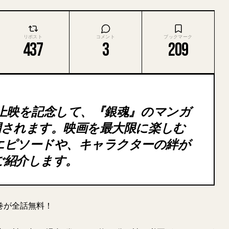
リポスト
コメント
ブックマーク
437
3
209
X 上映を記念して、『銀魂』のマンガ
公開されます。映画を最大限に楽しむ
エピソードや、キャラクターの絆が
ご紹介します。
7巻が全話無料！