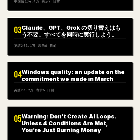
中国語
134.4万
表示
7 日前
Claude、GPT、Grok の切り替えはも
03
う不要。すべてを同時に実行しよう。
英語
201.1万
表示
6 日前
Windows quality: an update on the
04
commitment we made in March
英語
23.9万
表示
6 日前
Warning: Don't Create AI Loops.
05
Unless 4 Conditions Are Met,
You're Just Burning Money