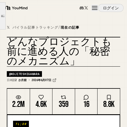
STEP 1 | 分からないを言語化する
ログイン
YouMind
STEP 2 | 分かる範囲で仮説化する
Article outline
STEP 3 | 仮説を起点に自ら動く
概要
𝕏 バイラル記事トラッキング
/
現在の記事
STEP 4 | 動きながら精度を上げる
具体シーンで当てはめる
どんなプロジェクトも
ユースケース
難しいのは、知識ではなく初期動作のほう
前に進める人の「秘密
のメカニズム」
スキル
@
KOJITESHIGAWARA
プロンプト
日本語
2 か月前 · 2026年6月07日
料金
2.2M
4.6K
359
16
8.8K
ダウンロード
TL;DR