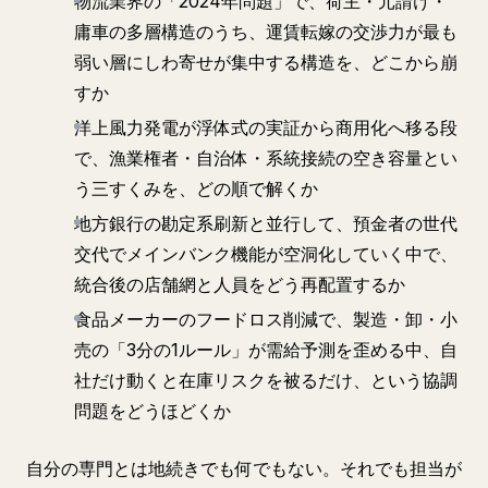
物流業界の「2024年問題」で、荷主・元請け・
庸車の多層構造のうち、運賃転嫁の交渉力が最も
弱い層にしわ寄せが集中する構造を、どこから崩
すか
洋上風力発電が浮体式の実証から商用化へ移る段
で、漁業権者・自治体・系統接続の空き容量とい
う三すくみを、どの順で解くか
地方銀行の勘定系刷新と並行して、預金者の世代
交代でメインバンク機能が空洞化していく中で、
統合後の店舗網と人員をどう再配置するか
食品メーカーのフードロス削減で、製造・卸・小
売の「3分の1ルール」が需給予測を歪める中、自
社だけ動くと在庫リスクを被るだけ、という協調
問題をどうほどくか
自分の専門とは地続きでも何でもない。それでも担当が