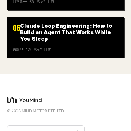
日本語
44.3万
表示
7 日前
Claude Loop Engineering: How to
06
Build an Agent That Works While
You Sleep
英語
20.1万
表示
7 日前
©
2026
MIND MOTOR PTE. LTD.