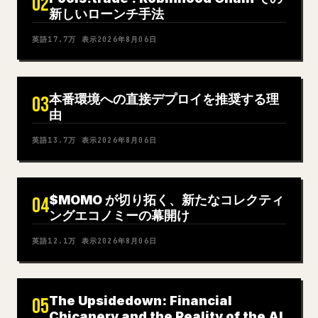
02
新しいローンチ手法
英語
17.7万
表示
2026年8月06日
本番環境への直接デプロイを推奨する理
03
由
英語
13.7万
表示
2026年8月06日
$MOMO が切り拓く、新たなコレクティ
04
ングエコノミーの幕開け
英語
12.1万
表示
2026年8月06日
The Upsidedown: Financial
05
Chicanery and the Reality of the AI