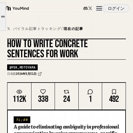
②相手の体の動きが見えるレベルまで動詞を落とす
ログイン
YouMind
③状態定義っぽく書く
Article outline
概要
④数字を入れる
𝕏 バイラル記事トラッキング
/
現在の記事
⑤比較対象を置く
HOW TO WRITE CONCRETE
ユースケース
書き手の面倒を、読み手に押し付けない
カバーをリミックス
SENTENCES FOR WORK
スキル
@
YSK_MOTOYAMA
日本語
2026年5月31日
プロンプト
112K
338
24
1
492
料金
TL;DR
ダウンロード
A guide to eliminating ambiguity in professional