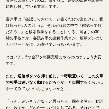
曖昧な文章というのは、要するに「解釈の面倒を読み手
に押し付けている文章」です。
書き手は「確認しておいて」と書くだけで楽だけど、受
け取った5人の部下は、それぞれ頭の中で「確認って何
だろう…」と検索作業をすることになる。書き手の30
秒の手抜きが、各読み手の読解作業とか、解釈ズレのリ
カバリーとかにしわ寄せでいっちゃいます。
とはいえ、5つ全部を毎回完璧にやるのはけっこう大変
です。
ただ、
送信ボタンを押す前に、一呼吸置いて「この文章
で相手は迷いなく動けるだろうか」と自問する
くらいは
やってみてもいいんじゃないかと。
「うん、迷いそうだな」と思ったら、固有名詞か、動詞
か、数字か、どれか一つだけ足してみる。それだけで