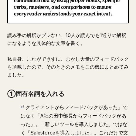
communication by using proper nouns, specific
verbs, numbers, and comparisons to ensure
ブログ
every reader understands your exact intent.
更新情報
読み手の解釈がブレない、10人が読んでも1通りの解釈
になるような具体的な文章を書く。
私自身、これができずに、むかし大量のフィードバック
を頂戴したので、そのときのメモをこの機にまとめてみ
ました。
①固有名詞を入れる
「クライアントからフィードバックがあった」で
はなく「A社の田中部長からフィードバックがあ
った」。「新しいツールを導入しました」ではな
く「Salesforceを導入しました」。これだけで文