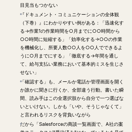
目見当もつかない
『ドキュメント・コミュニケーションの全体観
（下巻）』にわかりやすい例がある：「迅速化す
る→作業1の作業時間を○月までに○○時間から
○○時間に短縮する」「効率化する→○○の作業
を機械化し、所要人数○○人を○○人でできるよ
うに○月までにする」「徹底する→年間を通し
て、給与支払い業務において基本的ミスを生じさ
せない」
「確認する」も、メールか電話か管理画面を開く
か誰かに聞きに行くか、全部違う行動。書いた瞬
間、読み手はこの全選択肢から自分で一つ選ばな
いといけない。しかも「いや、そうじゃなくて」
と言われるリスクを背負いながら
だから「Salesforceの商談一覧画面で、A社の案