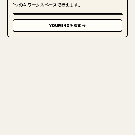
1つのAIワークスペースで行えます。
YOUMINDを探索
クリエイターのために
あなたの MARKDOWN をき
れいな 𝕏 記事に
自分の長文を投稿するとき、画像・表・コードブロ
ックを 𝕏 向けに整形するのは手間がかかります。
YouMind は Markdown 全体を、そのまま投稿でき