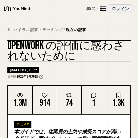
ログイン
YouMind
概要
𝕏 バイラル記事トラッキング
/
現在の記事
OPENWORK の評価に惑わさ
ユースケース
れないために
スキル
@
SAELEMA_1899
日本語
2026年5月30日
プロンプト
1.3M
914
74
1
1.3K
料金
TL;DR
ダウンロード
本ガイドでは、従業員の士気や成長スコアが高い