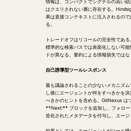
情報は、コンパクトでシグナルの高い結
はクエリされない層に存在する。Hinds
果は直接コンテキストに注入されるので
る。
トレードオフはリコールの完全性である
標準的な検索パスでは表面化しない可能
ドが異なる。要約による情報損失ではな
自己誘導型ツールレスポンス
最も議論されることの少ないメカニズム
し後にエージェントが何をすべきかを決
べきかのヒントを含める。GitNexus は
**Next:** ブロックを追加し、フォ
造化されたメタデータを付与し、エージ
効果としては、エージェントがツール呼