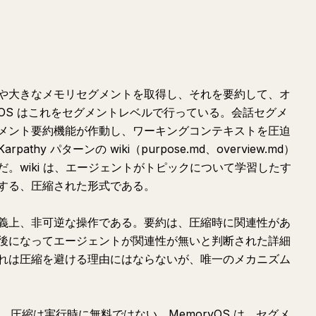
や大きなメモリセグメントを取得し、それを要約して、オ
yOS はこれをセグメントレベルで行っている。会話セグメ
メント要約機能が作動し、ワーキングコンテキストを圧迫
y パターンの wiki（purpose.md、overview.md）
。wiki は、エージェントがトピックについて学習したす
する、圧縮された形式である。
義上、非可逆な操作である。要約は、圧縮時に関連性があ
後になってエージェントが関連性が無いと判断された詳細
れは圧縮を避ける理由にはならないが、唯一のメカニズム
。圧縮は実行時に無料ではない。MemoryOS は、セグメ