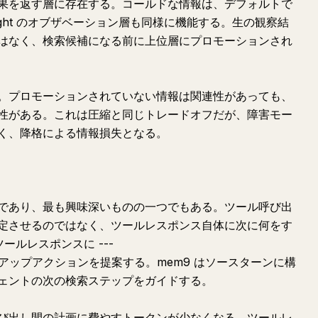
果を返す層に存在する。コールドな情報は、デフォルトで
ight のオブザベーション層も同様に機能する。生の観察結
はなく、検索候補になる前に上位層にプロモーションされ
。プロモーションされていない情報は関連性があっても、
性がある。これは圧縮と同じトレードオフだが、障害モー
く、降格による情報損失となる。
であり、最も興味深いものの一つでもある。ツール呼び出
定させるのではなく、ツールレスポンス自体に次に何をす
ツールレスポンスに ---
ローアップアクションを提案する。mem9 はソースターンに構
ェントの次の検索ステップをガイドする。
び出し間の計画に費やすトークンが少なくなる。ツールレ