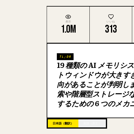
表示
いいね
1.0M
313
TL;DR
19 種類の AI メモ
トウィンドウが大きす
向があることが判明しま
索や階層型ストレージ
するための 6 つのメ
日本語（翻訳）
英語（原文）