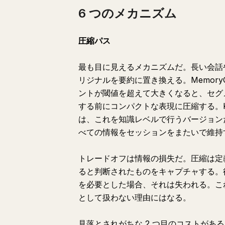
6 つのメカニズム
圧縮パス
最も目に見えるメカニズムだ。長い会話
リジナルを要約に置き換える。Memor
ントが閾値を超えて大きくなると、セグ
する前にコンパクトな表現に圧縮する。Karpath
は、これを知識レベルで行うバージョンだ
べての情報をセッションをまたいで維持
トレードオフは情報の損失だ。圧縮は定
ると判断されたものをキャプチャする。
を必要とした場合、それは失われる。こ
として扱わない理由にはなる。
見落とされがちな 2 つ目のコストがある