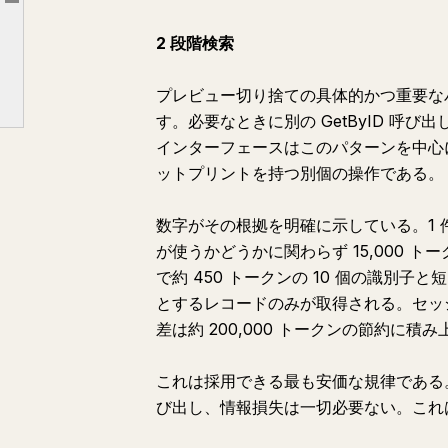
Article outline
圧縮オンリーシステムに対する反論
2 段階検索
再近接性重み付けと永続キュー
適切に設計されたシステムの共通点
プレビュー切り捨ての具体的かつ重要な
す。必要なときに別の GetByID 呼び出
インターフェースはこのパターンを中心に構築
ットプリントを持つ別個の操作である。
数字がその根拠を明確に示している。1 件 
が使うかどうかに関わらず 15,000 
で約 450 トークンの 10 個の識別
とするレコードのみが取得される。セッシ
差は約 200,000 トークンの節約に積
これは採用できる最も安価な規律である。
び出し、情報損失は一切必要ない。これ