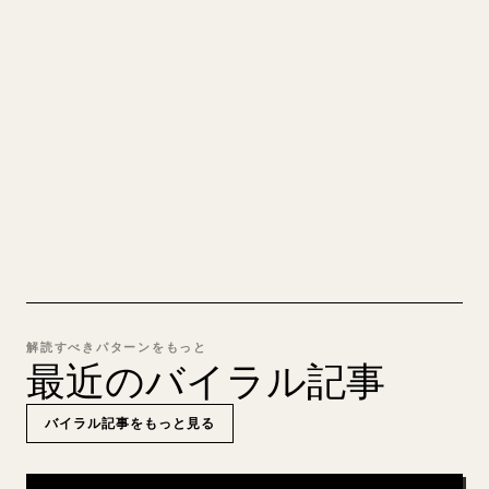
れいな 𝕏 記事に
自分の長文を投稿するとき、画像・表・コードブロ
ックを 𝕏 向けに整形するのは手間がかかります。
YouMind は Markdown 全体を、そのまま投稿でき
るきれいな 𝕏 記事に変換します。
MARKDOWN → 𝕏 を試す
解読すべきパターンをもっと
最近のバイラル記事
バイラル記事をもっと見る