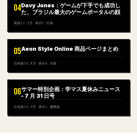
Davy Jones：ゲームが下手でも成功し
04
た、ブラジル最大のゲームポータルの顔
英語
22.1万
表示
7 日前
Aeon Style Online 商品ページまとめ
05
日本語
15.8万
表示
6 日前
サマー特別企画：学マス夏休みニュース
06
- 7 月 31 日号
日本語
31.9万
表示
1 週間前