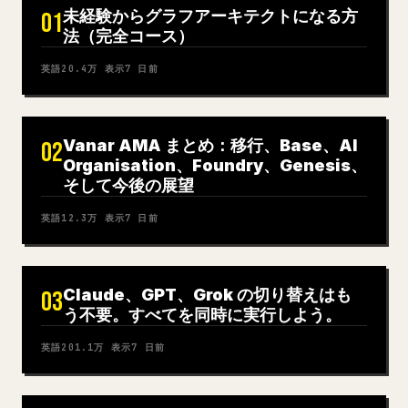
未経験からグラフアーキテクトになる方
01
法（完全コース）
英語
20.4万
表示
7 日前
Vanar AMA まとめ：移行、Base、AI
02
Organisation、Foundry、Genesis、
そして今後の展望
英語
12.3万
表示
7 日前
Claude、GPT、Grok の切り替えはも
03
う不要。すべてを同時に実行しよう。
英語
201.1万
表示
7 日前