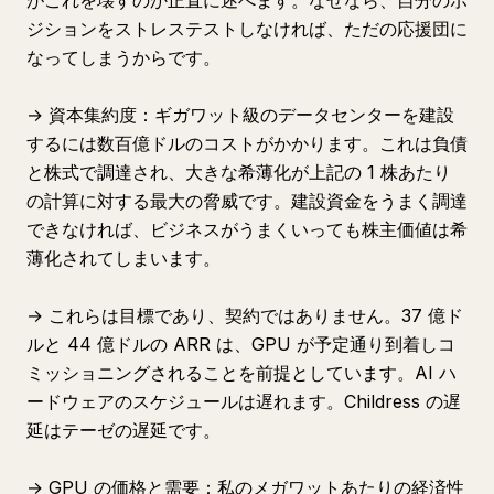
がこれを壊すのか正直に述べます。なぜなら、自分のポ
ジションをストレステストしなければ、ただの応援団に
なってしまうからです。
→ 資本集約度：ギガワット級のデータセンターを建設
するには数百億ドルのコストがかかります。これは負債
と株式で調達され、大きな希薄化が上記の 1 株あたり
の計算に対する最大の脅威です。建設資金をうまく調達
できなければ、ビジネスがうまくいっても株主価値は希
薄化されてしまいます。
→ これらは目標であり、契約ではありません。37 億ド
ルと 44 億ドルの ARR は、GPU が予定通り到着しコ
ミッショニングされることを前提としています。AI ハ
ードウェアのスケジュールは遅れます。Childress の遅
延はテーゼの遅延です。
→ GPU の価格と需要：私のメガワットあたりの経済性