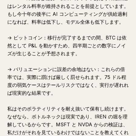
はレンタル料率が維持されることを前提としています。
もし今十年の後半に AI コンピューティングが供給過剰
になれば、料率は低下し、モデル全体も低下します。
→ ビットコイン：移行が完了するまでの間、BTC は依
然として P&L を動かすため、四半期ごとの数字にノイ
ズが生じることが予想されます。
→ バリュエーションに誤差の余地はない：これらの倍
率では、実際に躓けば厳しく罰せられます。75 ドル程
度の弱気ケースはテールリスクではなく、実行が遅れれ
ば現実的な結果です。
私はそのボラティリティを耐え抜いて保有し続けます。
なぜなら、ボトルネックは現実であり、IREN の堀を理
解しているからです。MSFT と NVDA からの検証は、
私だけがそれを見ているわけではないことを教えてくれ