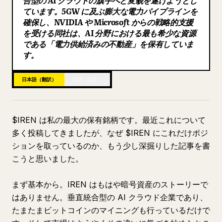
合型の AI クラウドの旗手へと変貌を遂げようとし
ています。5GW に及ぶ膨大な電力パイプラインを
ブログ
確保し、NVIDIA や Microsoft からの戦略的支援
を受ける同社は、AI 分野における最も希少な資源
である「電力供給済みの不動産」を保有していま
更新情報
す。
日本語（翻訳）
英語（原文）
$IREN は私の最大の保有銘柄です。最近これについて
多く投稿してきましたが、なぜ $IREN にこれだけポジ
ションを取っているのか、もう少し深掘りした記事を書
こうと思いました。
まず基本から。IREN はもはや暗号資産のストーリーで
はありません。垂直統合型の AI クラウド企業であり、
たまたまビットコインのマイニングも行っているだけで