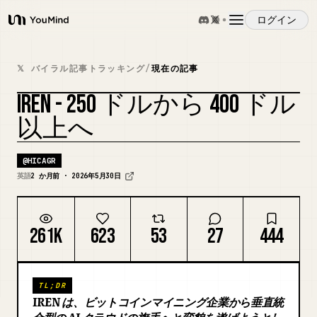
ログイン
YouMind
概要
𝕏 バイラル記事トラッキング
/
現在の記事
IREN - 250 ドルから 400 ドル
ユースケース
以上へ
スキル
@
HICAGR
英語
2 か月前 · 2026年5月30日
プロンプト
261K
623
53
27
444
料金
TL;DR
ダウンロード
IREN は、ビットコインマイニング企業から垂直統