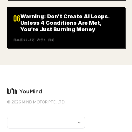
Warning: Don't Create AI Loops.
06
Unless 4 Conditions Are Met,
You're Just Burning Money
日本語
44.3万
表示
6 日前
©
2026
MIND MOTOR PTE. LTD.