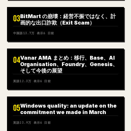
BitMart の崩壊：経営不振ではなく、計
03
画的な出口詐欺（Exit Scam）
中国語
13.7万
表示
6 日前
Vanar AMA まとめ：移行、Base、AI
04
Organisation、Foundry、Genesis、
そして今後の展望
英語
12.3万
表示
6 日前
Windows quality: an update on the
05
commitment we made in March
英語
23.9万
表示
6 日前