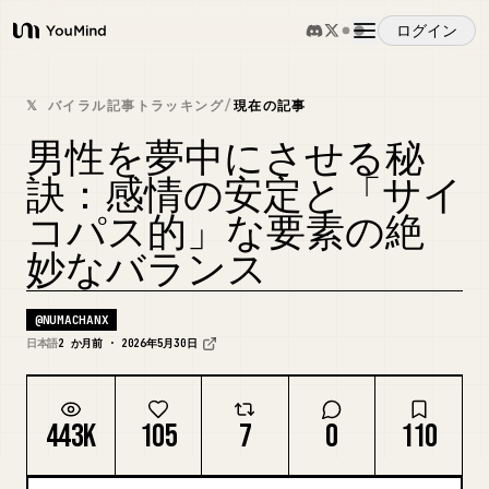
ログイン
YouMind
概要
𝕏 バイラル記事トラッキング
/
現在の記事
男性を夢中にさせる秘
ユースケース
訣：感情の安定と「サイ
コパス的」な要素の絶
スキル
妙なバランス
プロンプト
@
NUMACHANX
日本語
2 か月前 · 2026年5月30日
料金
443K
105
7
0
110
ダウンロード