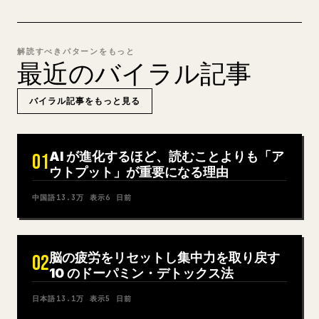
解読すべきパターンをもっと
最近のバイラル記事
バイラル記事をもっと見る
AI が進化するほど、読むことよりも「ア
01
ウトプット」が重要になる理由
中国語
13.3万
表示
6 日前
脳の疲労をリセットし集中力を取り戻す
02
10 のドーパミン・デトックス法
日本語
13.1万
表示
5 日前