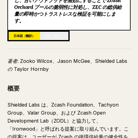
し、古いアウトプットを無効にすることで Zcash
Orchard プールの脆弱性に対処し、ZEC の総供給
ブログ
量の即時かつトラストレスな検証を可能にしま
す。
更新情報
日本語（翻訳）
英語（原文）
著者: Zooko Wilcox、Jason McGee、Shielded Labs
の Taylor Hornby
概要
Shielded Labs は、Zcash Foundation、Tachyon
Group、Valar Group、および Zcash Open
Development Lab（ZODL）と協力して、
「Ironwood」と呼ばれる提案に取り組んでいます。こ
の提案は、ユーザーが Zcash の循環供給量の健全性を