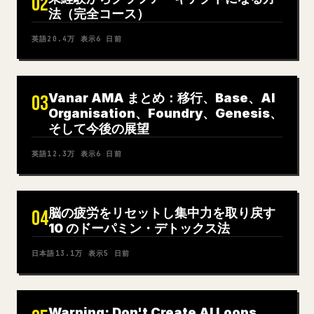
02
法（完全コース）
英語
20.4万
表示
6 日前
Vanar AMA まとめ：移行、Base、AI
03
Organisation、Foundry、Genesis、
そして今後の展望
英語
12.3万
表示
6 日前
脳の疲労をリセットし集中力を取り戻す
04
10 のドーパミン・デトックス法
日本語
13.1万
表示
5 日前
Warning: Don't Create AI Loops.