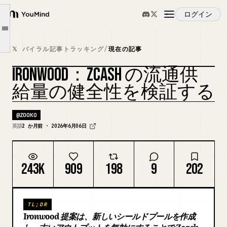
Ironwood が機能する理由
ログイン
YouMind
脆弱性が悪用されたかどうかの証拠を生成する
Article outline
概要
ウォレット
𝕏 バイラル記事トラッキング
/
現在の記事
タイミング
IRONWOOD：ZCASH の流通供
ユースケース
結論
給量の健全性を検証する
謝辞
スキル
@
ZOOKO
英語
2 か月前 · 2026年6月06日
プロンプト
243K
909
198
9
202
料金
TL;DR
ダウンロード
Ironwood 提案は、新しいシールドプールを作成