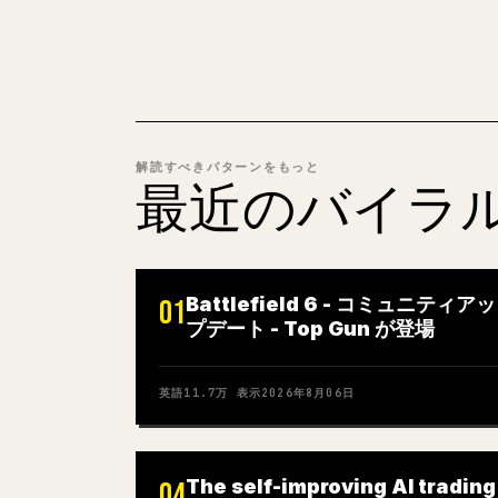
解読すべきパターンをもっと
最近のバイラ
Battlefield 6 - コミュニティアッ
01
プデート - Top Gun が登場
英語
11.7万
表示
2026年8月06日
The self-improving AI trading
04