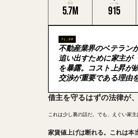
表示
いいね
5.7M
915
TL;DR
不動産業界のベテラン
追い出すために家主が
を暴露。コスト上昇が
交渉が重要である理由
借主を守るはずの法律が
これは少し裏の話だ。でも、えぐい家主
家賃値上げは断れる。これは本