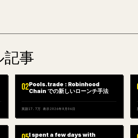
ル記事
Pools.trade : Robinhood
02
Chain での新しいローンチ手法
英語
17.7万
表示
2026年8月06日
I spent a few days with
05