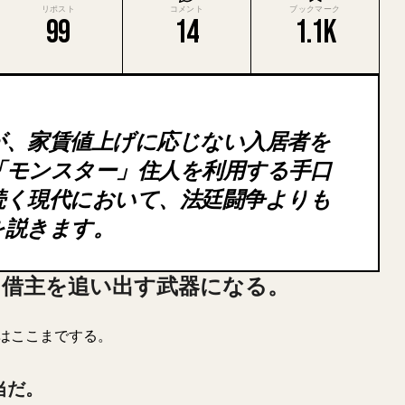
リポスト
コメント
ブックマーク
99
14
1.1K
が、家賃値上げに応じない入居者を
「モンスター」住人を利用する手口
続く現代において、法廷闘争よりも
を説きます。
、借主を追い出す武器になる。
はここまでする。
当だ。