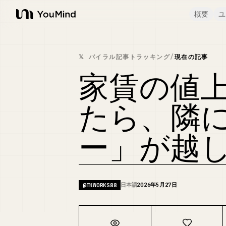
概要
ユ
YouMind
𝕏 バイラル記事トラッキング
/
現在の記事
家賃の値
たら、隣
ー」が越
日本語
2026年5月27日
@
TKWORKS88