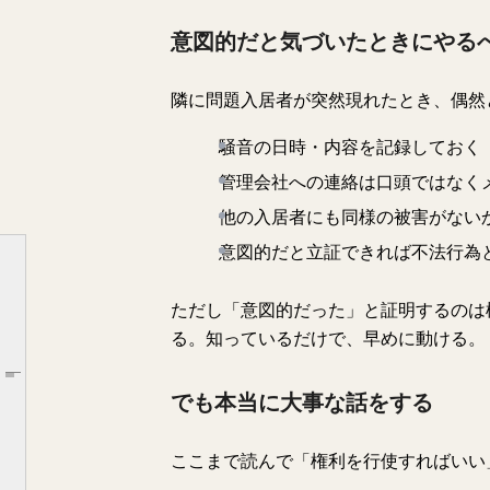
意図的だと気づいたときにやる
隣に問題入居者が突然現れたとき、偶然
騒音の日時・内容を記録しておく
管理会社への連絡は口頭ではなく
他の入居者にも同様の被害がない
意図的だと立証できれば不法行為
ただし「意図的だった」と証明するのは
借主を守るはずの法律が、借主を追い出す武器になる。
る。知っているだけで、早めに動ける。
家賃値上げは断れる。これは本当だ。
Article outline
これは実際に僕が聞いて見てきたことだ。
でも本当に大事な話をする
意図的だと気づいたときにやるべきこと
ここまで読んで「権利を行使すればいい
でも本当に大事な話をする