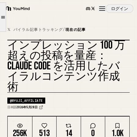
6ステップの全体像
ログイン
ステップ①②：セットアップとAPI連携
YouMind
Article outline
ステップ③：自己分析
概要
𝕏 バイラル記事トラッキング
/
現在の記事
ステップ④：競合分析
インプレッション 100 万
バズ構文パターン
ユースケース
超えの投稿を量産：
直近1ヶ月の実績データ
CLAUDE CODE を活用したバ
無料PDFマニュアルの案内（近日公開）
スキル
イラルコンテンツ作成
術
プロンプト
@
RYUJI_AFFILIATE
料金
日本語
2026年5月28日
ダウンロード
256K
513
14
0
1.0K