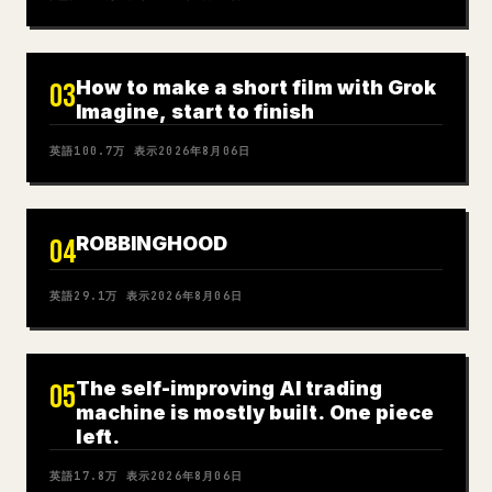
How to make a short film with Grok
03
Imagine, start to finish
英語
100.7万
表示
2026年8月06日
ROBBINGHOOD
04
英語
29.1万
表示
2026年8月06日
The self-improving AI trading
05
machine is mostly built. One piece
left.
英語
17.8万
表示
2026年8月06日