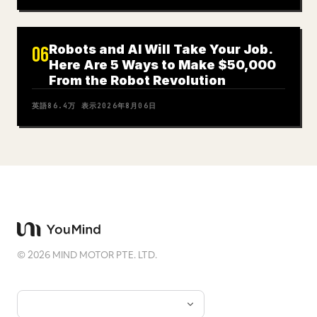
Robots and AI Will Take Your Job.
06
Here Are 5 Ways to Make $50,000
From the Robot Revolution
英語
86.4万
表示
2026年8月06日
©
2026
MIND MOTOR PTE. LTD.