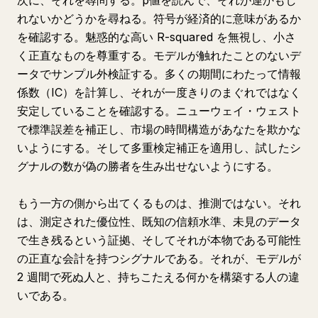
次に、それを尋問する。p値を読んで、それが運かもし
れないかどうかを尋ねる。符号が経済的に意味があるか
を確認する。魅惑的な高い R-squared を無視し、小さ
く正直なものを尊重する。モデルが触れたことのないデ
ータでサンプル外検証する。多くの期間にわたって情報
係数（IC）を計算し、それが一度きりのまぐれではなく
安定していることを確認する。ニューウェイ・ウェスト
で標準誤差を補正し、市場の時間構造があなたを欺かな
いようにする。そして多重検定補正を適用し、試したシ
グナルの数が偽の勝者を生み出せないようにする。
もう一方の側から出てくるものは、推測ではない。それ
は、測定された優位性、既知の信頼水準、未見のデータ
で生き残るという証拠、そしてそれが本物である可能性
の正直な会計を持つシグナルである。それが、モデルが
2 週間で死ぬ人と、持ちこたえる何かを構築する人の違
いである。