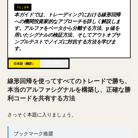
TL;DR
ブログ
本ガイドでは、トレーディングにおける線形回帰
への機関投資家的なアプローチを詳しく解説しま
す。アルファをベータから分離する方法、p 値を
更新情報
用いたシグナルの検証方法、そしてアウトオブサ
ンプルテストでノイズに対抗する方法を学びま
す。
日本語（翻訳）
英語（原文）
線形回帰を使ってすべてのトレードで勝ち、
本当のアルファシグナルを構築し、正確な勝
利コードを共有する方法
さっそく本題に入りましょう。
ブックマーク推奨