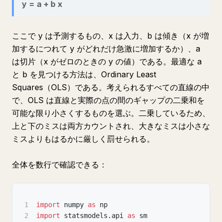
y = a + b x
ここで y は予測するもの、x は入力、b は傾き（x が増
加するにつれて y がどれだけ急激に増加するか）、a
は切片（x がゼロのときの y の値）である。最適な a
と b を見つける方法は、Ordinary Least
Squares（OLS）である。考えられるすべての直線の中
で、OLS は直線と実際の点の間のギャップの二乗和を
可能な限り小さくするものを選ぶ。二乗しているため、
上と下のミスは両方カウントされ、大きなミスは小さな
ミスよりもはるかに厳しく罰せられる。
全体を数行で確認できる：
1
import
 numpy 
as
 np
2
import
 statsmodels
.
api 
as
 sm