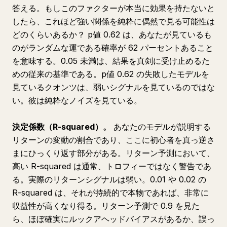
答える。もしこのファクターが本当に効果を持たないと
したら、これほど強い関係を純粋に偶然で見る可能性は
どのくらいあるか？ p値 0.62 は、あなたが見ているも
のがランダムな運である確率が 62 パーセントあること
を意味する。0.05 未満は、結果を真剣に受け止めるた
めの従来の基準である。p値 0.62 の失敗したモデルを
見ているクオンツは、弱いシグナルを見ているのではな
い。彼は純粋なノイズを見ている。
決定係数（R-squared）。
あなたのモデルが説明する
リターンの変動の割合であり、ここに初心者を真っ逆さ
まにひっくり返す部分がある。リターン予測において、
高い R-squared は通常、トロフィーではなく警告であ
る。実際のリターンシグナルは弱い。0.01 や 0.02 の
R-squared は、それが持続的で本物であれば、非常に
収益性が高くなり得る。リターン予測で 0.9 を見た
ら、ほぼ確実にルックアヘッドバイアスがあるか、誤っ