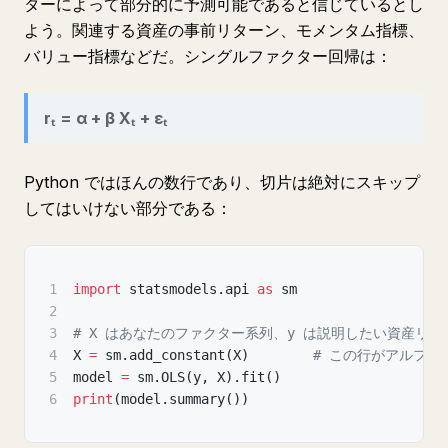
ターによって部分的に予測可能であると信じているとし
よう。関連する資産の事前リターン、モメンタム指標、
バリュー指標などだ。シングルファクター回帰は：
rₜ = α + β Xₜ + εₜ
Python ではほんの数行であり、切片は絶対にスキップ
してはいけない部分である：
1
import
 statsmodels
.
api 
as
 sm
2
3
# X はあなたのファクター系列、y は説明したい資産リタ
4
X 
=
 sm
.
add_constant
(
X
)
# この行がアルファ
5
model 
=
 sm
.
OLS
(
y
,
 X
)
.
fit
(
)
6
print
(
model
.
summary
(
)
)