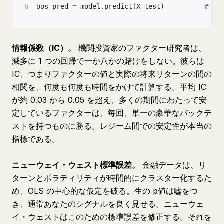
6
oos_pred 
=
 model
.
predict
(
X_test
)
# 未
情報係数（IC）。
機関投資家のファクター研究者は、
滅多に 1 つの回帰で一か八かの賭けをしない。彼らは
IC、つまりファクターの値と実際の将来リターンの間の
相関を、何度も何度も時間をかけて計算する。平均 IC
が約 0.03 から 0.05 を超え、多くの期間にわたって安
定しているファクターは、毎回、単一の豪華なバックテ
ストを持つものに勝る。レジーム間での安定性が本当の
指標である。
ニューウェイ・ウェスト標準誤差。
金融データは、リ
ターンとボラティリティが時間的にクラスター化するた
め、OLS の中心的な仮定を破る。生の p値は嘘をつ
き、通常あなたのシグナルを良く見せる。ニューウェ
イ・ウェストはこのための標準誤差を修正する。それを