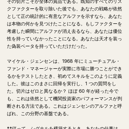
その切片こそが全体の賞品である。既知のすべてのリス
クファクターを取り除いた後でも、あなたの戦略が依然
として正の統計的に有意なアルファを示すなら、あなた
は本物の何かを見つけたことになる。もしファクターを
考慮した瞬間にアルファが消え去るなら、あなたは優位
性を持っていなかったことになる。あなたは天才を装っ
た偽装ベータを持っていただけだった。
マイケル・ジェンセンは、1968 年にミューチュアル・
ファンド・マネージャーが実際に市場に勝つことができ
るかをテストしたとき、初めてスキルをこのように定義
した。彼はこのまさに回帰を実行し、1 つの質問をし
た。切片はゼロと異なるか？ ほぼ 60 年が経った今で
も、これは依然として機関投資家のパフォーマンスが判
断される方法である。これはジェンセンのアルファと呼
ばれ、この分野の基盤である。
**従って、シグナルを構築するとき、あなたの仕事は