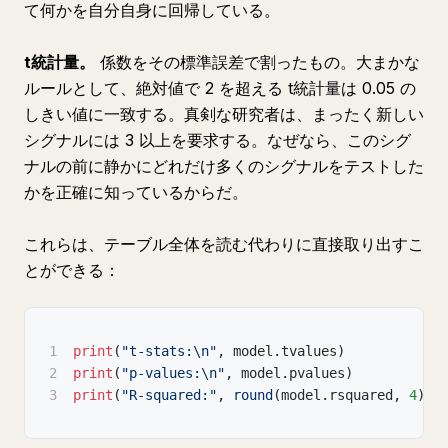
て何かを自分自身に回帰している。
t統計量。
係数をその標準誤差で割ったもの。大まかな
ルールとして、絶対値で 2 を超える t統計量は 0.05 の
しきい値に一致する。真剣な研究者は、まったく新しい
シグナルには 3 以上を要求する。なぜなら、このシグ
ナルの前に静かにどれだけ多くのシグナルをテストした
かを正確に知っているからだ。
これらは、テーブル全体を読む代わりに直接取り出すこ
とができる：
1
print
(
"t-stats:\n"
,
 model
.
tvalues
)
2
print
(
"p-values:\n"
,
 model
.
pvalues
)
3
print
(
"R-squared:"
,
round
(
model
.
rsquared
,
4
)
)