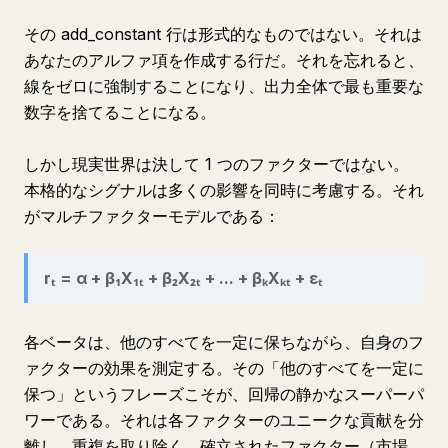
その add_constant 行は形式的なものではない。それは
あなたのアルファ項を作成する行だ。それを忘れると、
線をゼロに強制することになり、出力全体で最も重要な
数字を捨てることになる。
しかし現実世界は決して 1 つのファクターではない。
本格的なシグナルは多くの影響を同時に考慮する。それ
がマルチファクターモデルである：
rₜ = α + β₁X₁ₜ + β₂X₂ₜ + ... + βₖXₖₜ + εₜ
各ベータは、他のすべてを一定に保ちながら、自身のフ
ァクターの効果を測定する。その「他のすべてを一定に
保つ」というフレーズこそが、回帰の静かなスーパーパ
ワーである。それは各ファクターのユニークな貢献を分
離し、重複を取り除く。確立されたファクター（市場、