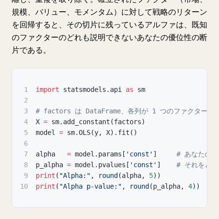
規模、バリュー、モメンタム）に対して戦略のリターン
を回帰すると、その切片に残っているアルファは、既知
のファクターのどれも説明できないあなたの優位性の断
片である。
1
import
 statsmodels
.
api 
as
 sm
2
3
# factors は DataFrame、各列が 1 つのファクタ
4
X 
=
 sm
.
add_constant
(
factors
)
5
model 
=
 sm
.
OLS
(
y
,
 X
)
.
fit
(
)
6
7
alpha   
=
 model
.
params
[
'const'
]
# あなたの
8
p_alpha 
=
 model
.
pvalues
[
'const'
]
# それをど
9
print
(
"Alpha:"
,
round
(
alpha
,
5
)
)
10
print
(
"Alpha p-value:"
,
round
(
p_alpha
,
4
)
)