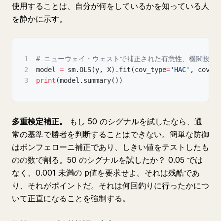
使用することは、自分が何をしているかを知っている人
を静かに示す。
1
# ニューウェイ・ウェストで補正された有意性、機関投資
2
model 
=
 sm
.
OLS
(
y
,
 X
)
.
fit
(
cov_type
=
'HAC'
,
 cov_k
3
print
(
model
.
summary
(
)
)
多重検定補正。
もし 50 のシグナルを試したなら、通
常の基準で勝者を判断することはできない。簡単な防御
はボンフェローニ補正であり、しきい値をテストしたも
のの数で割る。50 のシグナルを試したか？ 0.05 では
なく、0.001 未満の p値を要求せよ。それは残酷であ
り、それがポイントだ。それは何回釣りに行ったかにつ
いて正直になることを強制する。