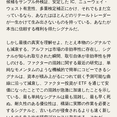
候補をサンプル外検証、安定した IC、ニューウェイ・
ウェスト有意性、多重検定補正にかけ、それでもまだ立
っているなら、あなたはほとんどのリテールトレーダー
が一生かけて生み出さないものを持っている。あなたが
本当に信頼する権利を得たシグナルだ。
しかし最後の真実を理解せよ。たとえ本物のシグナルで
も減衰する。アルファは市場の非効率性に存在し、シグ
ナルが知られ取引された瞬間、取引自体が非効率性を押
しのける。ファクターの混雑に関する最近の研究は、単
純なモメンタムのような機械的で簡単にコピーできるシ
グナルは、資本が積み上がるにつれて鋭く予測可能な曲
線に沿って減衰し、ファクター投資が ETF を通じて安
価になったことでこの混雑が急激に加速したことを示し
ている。最も単純なシグナルは最も混雑し、最も早く死
ぬ。耐久性のある優位性は、構築に実際の作業を必要と
するシグナルと、古いものが侵食されるよりも速く新し