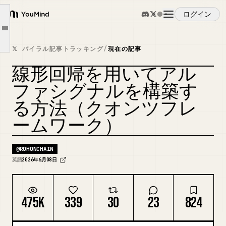
パート 2: アルファが実際に何であるか
ログイン
YouMind
パート 3: 最初のシグナルをゼロから構築する
Article outline
概要
パート 4: 機関投資家の研究者のように出力を読む
𝕏 バイラル記事トラッキング
/
現在の記事
パート 5: 本当のシグナルとノイズを分けるテスト、そしてシグナルが死ぬ理由
線形回帰を用いてアル
ユースケース
パート 6: あなたが構築したもの、最初から最後まで
カバーをリミックス
ファシグナルを構築す
まとめ
る方法（クオンツフレ
スキル
ームワーク）
プロンプト
@
ROHONCHAIN
英語
2026年6月08日
料金
475K
339
30
23
824
ダウンロード