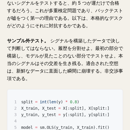
ないシグナルをテストすると、約 5 つが運だけで合格
するだろう。これが多重検定問題であり、バックテスト
が嘘をつく第一の理由である。以下は、本格的なデスク
がどのようにそれに対抗するかである。
サンプル外テスト。
シグナルを構築したデータで決し
て判断してはならない。履歴を分割せよ。最初の部分で
構築し、モデルが見たことのない部分でテストせよ。本
当のシグナルはその交差を生き残る。適合された空想
は、新鮮なデータに直面した瞬間に崩壊する。非交渉事
項である。
1
split 
=
int
(
len
(
y
)
*
0.8
)
2
X_train
,
 X_test 
=
 X
[
:
split
]
,
 X
[
split
:
]
3
y_train
,
 y_test 
=
 y
[
:
split
]
,
 y
[
split
:
]
4
5
model 
=
 sm
.
OLS
(
y_train
,
 X_train
)
.
fit
(
)