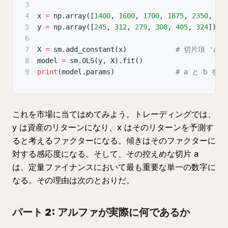
3
4
x 
=
 np
.
array
(
[
1400
,
1600
,
1700
,
1875
,
2350
,
24
5
y 
=
 np
.
array
(
[
245
,
312
,
279
,
308
,
405
,
324
]
)
6
7
X 
=
 sm
.
add_constant
(
x
)
# 切片項 'a'
8
model 
=
 sm
.
OLS
(
y
,
 X
)
.
fit
(
)
9
print
(
model
.
params
)
# a と b を出
これを市場に当てはめてみよう。トレーディングでは、
y は資産のリターンになり、x はそのリターンを予測す
ると考えるファクターになる。傾きはそのファクターに
対する感応度になる。そして、その控えめな切片 a
は、定量ファイナンスにおいて最も重要な単一の数字に
なる。その理由は次のとおりだ。
パート 2: アルファが実際に何であるか