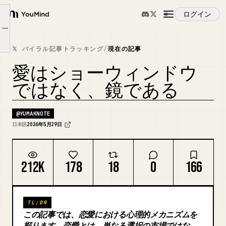
ログイン
YouMind
「尊敬」は双方向でしか成立しない
Article outline
概要
「語れる自分」があるかどうかが、すべてを決める
𝕏 バイラル記事トラッキング
/
現在の記事
愛はショーウィンドウ
ユースケース
ではなく、鏡である
スキル
@
YUMAKNOTE
日本語
2026年5月29日
プロンプト
212K
178
18
0
166
料金
TL;DR
ダウンロード
この記事では、恋愛における心理的メカニズムを
探ります。恋愛とは、単なる選択の市場ではな