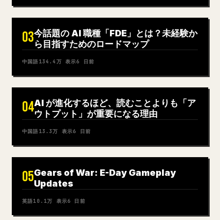
今話題の AI 職種「FDE」とは？未経験か
03
ら目指すためのロードマップ
中国語
134.4万
表示
6 日前
AI が進化するほど、読むことよりも「ア
04
ウトプット」が重要になる理由
中国語
13.3万
表示
6 日前
Gears of War: E-Day Gameplay
05
Updates
英語
10.1万
表示
6 日前