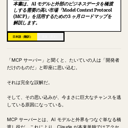
本書は、AI モデルと外部のビジネスデータを橋渡
ブログ
しする需要の高い市場「Model Context Protocol
(MCP)」を活用するための 3 ヶ月ロードマップを
解説します。
更新情報
日本語（翻訳）
英語（原文）
「MCP サーバー」と聞くと、たいていの人は「開発者
だけのものだ」と即座に思い込む。
それは完全な誤解だ。
そして、その思い込みが、今まさに巨大なチャンスを逃
している原因になっている。
MCP サーバーとは、AI モデルと外界をつなぐ単なる橋
渡し役だ。これにより、Claude が本来単独ではアクセ