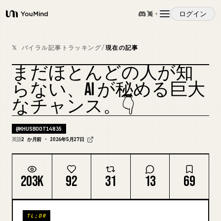
ログイン
YouMind
概要
𝕏 バイラル記事トラッキング
/
現在の記事
まだほとんどの人が知
ユースケース
カバーをリミックス
らない、AI が秘める巨大
なチャンス。👇
スキル
@
KHUSBOOT14835
プロンプト
英語
2 か月前 · 2026年5月27日
料金
203K
92
31
13
69
ダウンロード
TL;DR