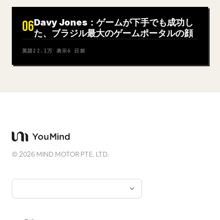
Davy Jones：ゲームが下手でも成功し
06
た、ブラジル最大のゲームポータルの顔
英語
22.1万
表示
6 日前
©
2026
MIND MOTOR PTE. LTD.