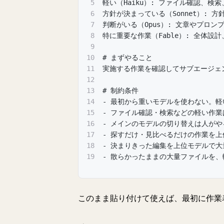
5
軽い（Haiku）: ファイル確認、検
6
方針が決まっている（Sonnet）:
7
判断がいる（Opus）: 文章やプロ
8
特に重要な作業（Fable）: 全体
9
10
# まずやること
11
実施する作業を確認してサブエージェ
12
13
# 制約条件
14
- 最初から重いモデルを使わない。
15
- ファイル確認・検索などの軽い作
16
- メインのモデルの切り替えは人が
17
- 探すだけ・見比べるだけの作業を
18
- 決まりきった編集を上位モデルで
19
- 散らかったままの大量ファイルを
このまま貼り付けて使えば、最初に作業