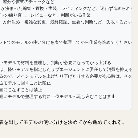
索、差分や書式のチェックなど
 方針が決まった編集・置換・実装、ライティングなど、迷わず進められる
ンプトの練り直し、レビューなど、判断がいる作業
設計、方針決め、複雑な変更、最終確認、重要な判断など、失敗すると手戻
ントでのモデルの使い分けを表で整理してから作業を進めてください。
軽いモデルで材料を整理し、判断が必要になってから上げる
業は、軽いモデルを指定したサブエージェントに委任して消費を抑える
やるので、メインモデルを上げたり下げたりする必要がある時は、その
上位モデルに回すことは禁止
大量にこなすことは禁止
、軽いモデルで整理する前に上位モデルへ流し込むことは禁止
表を出してモデルの使い分けを決めてから進めてくれる。