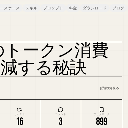
ースケース
スキル
プロンプト
料金
ダウンロード
ブログ
ODE のトークン消費
カバーをリミックス
% 削減する秘訣
原文を見る
リポスト
コメント
ブックマーク
16
3
899