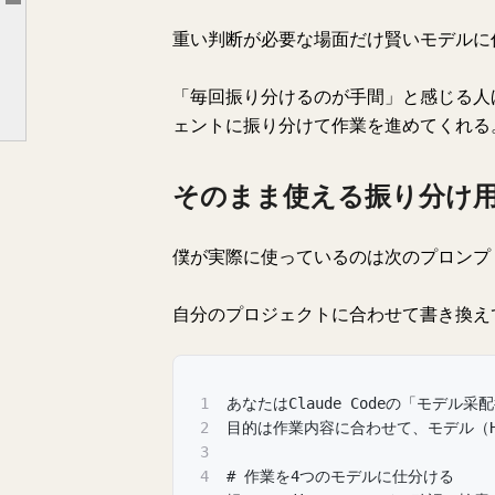
Article outline
そのまま使える振り分け用プロンプト
重い判断が必要な場面だけ賢いモデルに
実践で使えるシーン
注意しておきたい落とし穴
「毎回振り分けるのが手間」と感じる人
ェントに振り分けて作業を進めてくれる
まとめ
そのまま使える振り分け
僕が実際に使っているのは次のプロンプ
自分のプロジェクトに合わせて書き換え
1
あなたはClaude Codeの「モデル采
2
目的は作業内容に合わせて、モデル（Ha
3
4
# 作業を4つのモデルに仕分ける