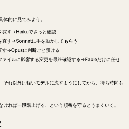
具体的に見てみよう。
探す→Haikuでさっと確認
直す→Sonnetに手を動かしてもらう
す→Opusに判断ごと預ける
ァイルに影響する変更を最終確認する→Fableだけに任せ
、それ以外は軽いモデルに流すようにしてから、待ち時間も
なければ一段階上げる、という順番を守るとうまくいく。
穴