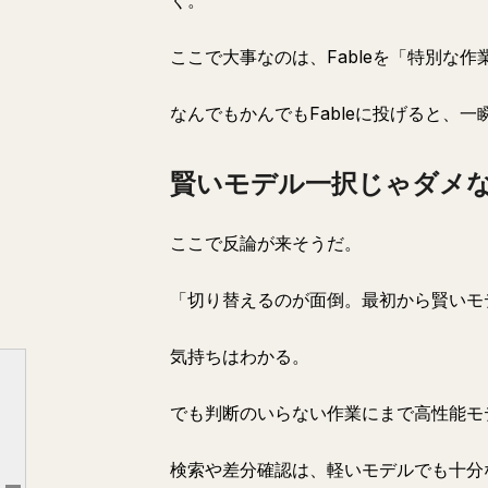
く。
ここで大事なのは、Fableを「特別な
なんでもかんでもFableに投げると、
賢いモデル一択じゃダメ
ここで反論が来そうだ。
「切り替えるのが面倒。最初から賢いモ
気持ちはわかる。
なぜ使い分けるとトークンが減るのか
でも判断のいらない作業にまで高性能モ
4つのモデルの役割分担
賢いモデル一択じゃダメなのか？
検索や差分確認は、軽いモデルでも十分