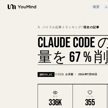
概要
ユ
YouMind
𝕏 バイラル記事トラッキング
/
現在の記事
CLAUDE C
量を 67 
日本語
1 か月前 · 2026年7月05日
@
BEKU_AI
表示
いいね
336K
355