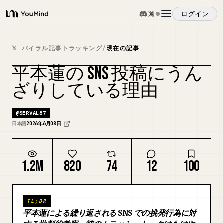
ログイン
YouMind
概要
𝕏 バイラル記事トラッキング
/
現在の記事
平本蓮の SNS 投稿にうん
ユースケース
ざりしている理由
スキル
@
SERVAL87
日本語
2026年6月08日
プロンプト
1.2M
820
74
12
100
料金
TL;DR
ダウンロード
平本蓮による繰り返される SNS での挑発行為に対