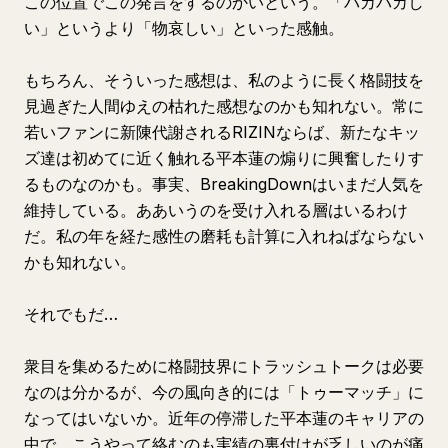
この位置でこの発言をするのかいという。「バカバカし
い」というより「物哀しい」といった感触。
もちろん、そういった感想は、私のように長く格闘技を
見過ぎた人間ゆえの枯れた感想なのかも知れない。常に
若いファンに新陳代謝されるRIZINならば、新たなキッ
ズ達は初めてに近く触れる平本蓮の煽りに興奮したりす
るものなのかも。事実、BreakingDownはいまだ人気を
維持している。ああいうのを受け入れる層はいるわけ
だ。私の年を経た感性の磨耗も計算に入れねばならない
かも知れない。
それでもだ…
衆目を集めるために格闘技界にトラッシュトークは必要
なのは分かるが、今の風向き的には「トゥーマッチ」に
なってはいないか。近年の停滞した平本蓮のキャリアの
中で、こうやって絡むのも実績の裏付けが乏しいのが痛