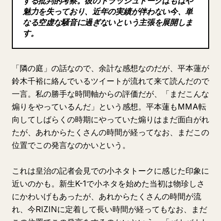
する批判的考察。彼のトラッシュトークはもはや
魅力を失っており、近年の実績が伴わない今、単
ブログ
なる空虚な騒音に過ぎないという主張を展開しま
す。
更新情報
「隣の庭」の話なので、余計な感想なのだが、平本蓮が
鈴木千裕に絡んでいるツイートが流れて来て読んだので
一言。私の勝手な時間軸からの評価だが、「まだこんな
煽りをやっているんだ」という感想。平本蓮もMMA転
向してしばらくの時期にやっていた煽りはまだ面白がれ
たが、あれからたくさんの時間が経ってなお、まだこの
位置でこの発言なのかいという。
これは皇治の記者会見での小ネタトークに感じた印象に
近いのかも。新生K-1で小ネタを始めた当初は物珍しさ
にかわいげもあったが、あれからたくさんの時間が流
れ、今RIZINに定着して長い時間が経ってもなお、まだ