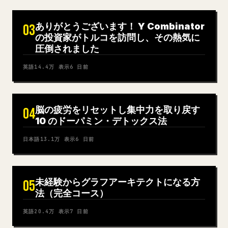
ありがとうございます！ Y Combinator
03
の投資家がトルコを訪問し、その熱気に
圧倒されました
英語
14.4万
表示
6 日前
脳の疲労をリセットし集中力を取り戻す
04
10 のドーパミン・デトックス法
日本語
13.1万
表示
6 日前
未経験からグラフアーキテクトになる方
05
法（完全コース）
英語
20.4万
表示
7 日前