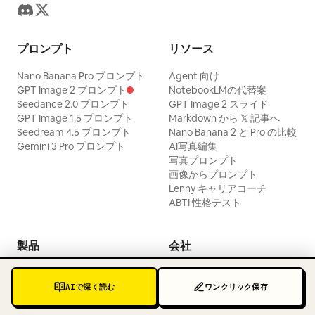
プロンプト
リソース
Nano Banana Pro プロンプト
Agent 向け
GPT Image 2 プロンプト
NotebookLMの代替案
Seedance 2.0 プロンプト
GPT Image 2 スライド
GPT Image 1.5 プロンプト
Markdown から 𝕏 記事へ
Seedream 4.5 プロンプト
Nano Banana 2 と Pro の比較
Gemini 3 Pro プロンプト
AI写真編集
写真プロンプト
画像からプロンプト
Lenny キャリアコーチ
ABTI 性格テスト
製品
会社
スキル
お問い合わせ
拡張機能
プライバシーポリシー
AIで深く読む
ワンクリック保存
アプリ
利用規約