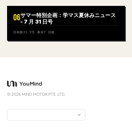
サマー特別企画：学マス夏休みニュース
06
- 7 月 31 日号
日本語
31.9万
表示
7 日前
©
2026
MIND MOTOR PTE. LTD.