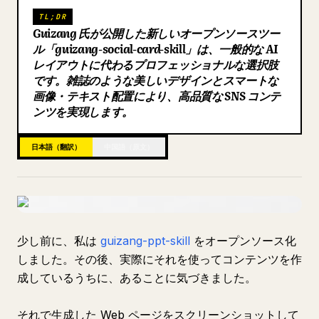
TL;DR
ブログ
Guizang 氏が公開した新しいオープンソースツー
ル「guizang-social-card-skill」は、一般的な AI
レイアウトに代わるプロフェッショナルな選択肢
更新情報
です。雑誌のような美しいデザインとスマートな
画像・テキスト配置により、高品質な SNS コンテ
ンツを実現します。
日本語（翻訳）
中国語（原文）
少し前に、私は
guizang-ppt-skill
をオープンソース化
しました。その後、実際にそれを使ってコンテンツを作
成しているうちに、あることに気づきました。
それで生成した Web ページをスクリーンショットして