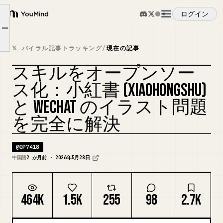
ログイン
2. 具体的に何が良いのか？
YouMind
Article outline
3. なぜこんなことをするのか？
概要
𝕏 バイラル記事トラッキング
/
現在の記事
最後に
スキルをオープンソー
ユースケース
カバーをリミックス
ス化：小紅書 (XIAOHONGSHU)
と WECHAT のイラスト問題
スキル
を完全に解決
プロンプト
@
OP7418
中国語
2 か月前 · 2026年5月28日
料金
464K
1.5K
255
98
2.7K
ダウンロード