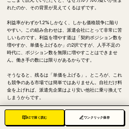
ここまで読んでいただくと、なぜカルテルの疑いが生ま
れたのか、その背景が見えてくるはずです。
利益率がわずか1.2%しかなく、しかも価格競争に陥り
やすい。この組み合わせは、派遣会社にとって非常に苦
しいものです。利益を増やす道は「契約ポジション数を
増やすか、単価を上げるか」の2択ですが、人手不足の
時代に、ポジション数を無限に増やすことはできませ
ん。働き手の数には限りがあるからです。
そうなると、残るは「単価を上げる」。ところが、これ
も競争のある市場では簡単ではありません。自社だけ料
金を上げれば、派遣先企業はより安い他社に乗り換えて
しまうからです。
——ここで、もし「他社も同じように値上げするなら、
AIで深く読む
ワンクリック保存
客は逃げない」としたらどうでしょうか。