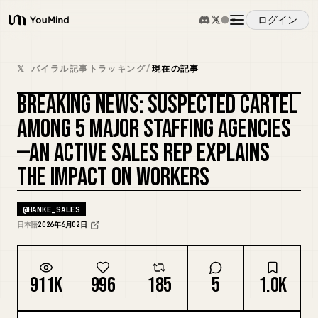
ログイン
YouMind
概要
𝕏 バイラル記事トラッキング
/
現在の記事
BREAKING NEWS: SUSPECTED CARTEL
ユースケース
AMONG 5 MAJOR STAFFING AGENCIES
—AN ACTIVE SALES REP EXPLAINS
スキル
THE IMPACT ON WORKERS
プロンプト
@
HANKE_SALES
日本語
2026年6月02日
料金
911K
996
185
5
1.0K
ダウンロード