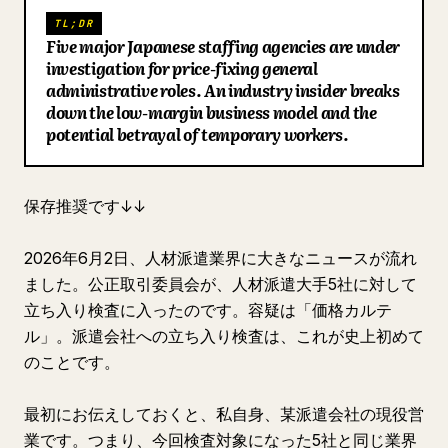
TL;DR
ブログ
Five major Japanese staffing agencies are under
investigation for price-fixing general
administrative roles. An industry insider breaks
更新情報
down the low-margin business model and the
potential betrayal of temporary workers.
保存推奨です↓↓
2026年6月2日、人材派遣業界に大きなニュースが流れ
ました。公正取引委員会が、人材派遣大手5社に対して
立ち入り検査に入ったのです。容疑は「価格カルテ
ル」。派遣会社への立ち入り検査は、これが史上初めて
のことです。
最初にお伝えしておくと、私自身、某派遣会社の現役営
業です。つまり、今回検査対象になった5社と同じ業界