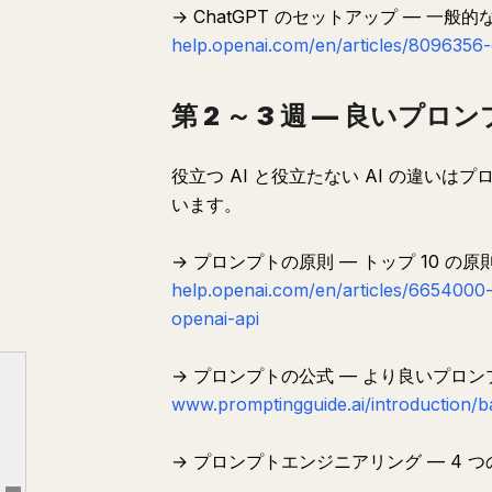
→ ChatGPT のセットアップ — 一
help.openai.com/en/articles/8096356-
第 2 ～ 3 週 — 良いプ
役立つ AI と役立たない AI の違い
います。
→ プロンプトの原則 — トップ 10 
help.openai.com/en/articles/6654000-
openai-api
15 週間ロードマップ
→ プロンプトの公式 — より良いプロ
第 2 ～ 3 週 — 良いプロンプトの書き方
www.promptingguide.ai/introduction/b
第 4 ～ 5 週 — ChatGPT の機能
第 6 週 — GPT-5.5
→ プロンプトエンジニアリング — 4 
パート 2: AI をマスターする（第 7 ～ 15 週）