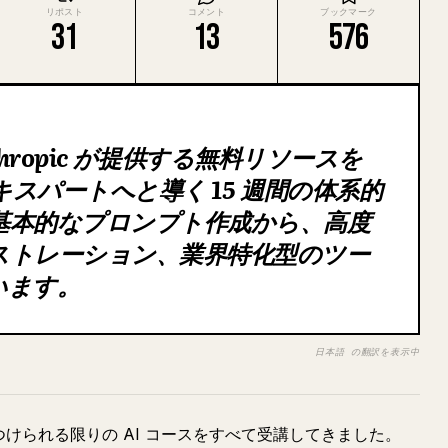
リポスト
コメント
ブックマーク
31
13
576
Anthropic が提供する無料リソースを
キスパートへと導く 15 週間の体系的
基本的なプロンプト作成から、高度
ストレーション、業界特化型のツー
います。
日本語 の翻訳を表示中
見つけられる限りの AI コースをすべて受講してきました。