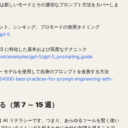
これらは新しいモードとその適切なプロンプト方法をカバーしま
インスタント、シンキング、プロモードの使用タイミング
gpt-5
T-5.5 に特化した基本および高度なテクニック
ook/examples/gpt-5/gpt-5_prompting_guide
する — モデルを使用して自身のプロンプトを改善する方法
6654000-best-practices-for-prompt-engineering-with-
（第 7 ～ 15 週）
プは AI リテラシーです。つまり、あらゆるツールを賢く使い
べきでないタイミングを知るために十分な知識を得ることで