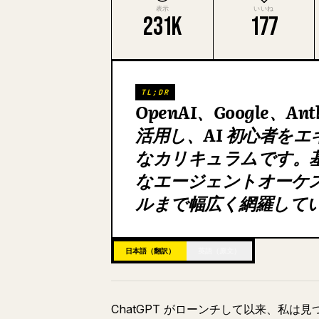
表示
いいね
231K
177
TL;DR
OpenAI、Google、
活用し、AI 初心者をエ
なカリキュラムです。
なエージェントオーケ
ルまで幅広く網羅して
日本語（翻訳）
英語（原文）
ChatGPT がローンチして以来、私は