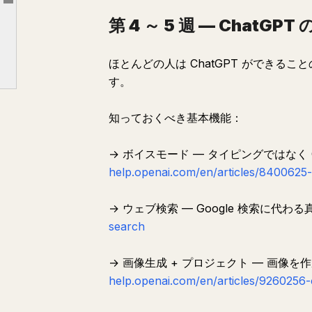
Article outline
第 4 ～ 5 週 — ChatGPT
AI リテラシー（第 7 ～ 10 週）
第 11 ～ 12 週 — Claude を学ぶ
ほとんどの人は ChatGPT ができる
第 13 ～ 14 週 — Gemini を学ぶ
す。
AI 教育にお金を払うべき時（と払うべきでない時）
唯一重要なこと
知っておくべき基本機能：
→ ボイスモード — タイピングではなく C
help.openai.com/en/articles/8400625
→ ウェブ検索 — Google 検索に代わ
search
→ 画像生成 + プロジェクト — 画像
help.openai.com/en/articles/9260256-c