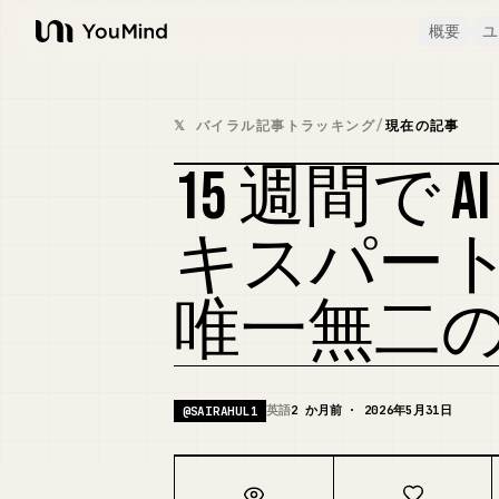
概要
ユ
YouMind
𝕏 バイラル記事トラッキング
/
現在の記事
15 週間で 
キスパートへ 
唯一無二
英語
2 か月前 · 2026年5月31日
@
SAIRAHUL1