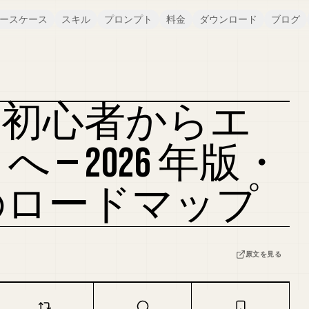
ースケース
スキル
プロンプト
料金
ダウンロード
ブログ
AI 初心者からエ
カバーをリミックス
— 2026 年版・
のロードマップ
原文を見る