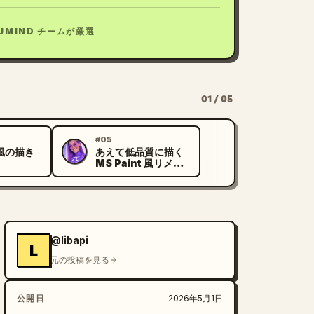
UMIND チームが厳選
01 / 05
#05
t 風の描き
あえて低品質に描く
P
MS Paint 風リメイ
ク
@libapi
L
元の投稿を見る
公開日
2026年5月1日