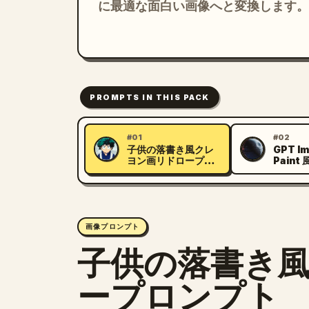
に最適な面白い画像へと変換します。
PROMPTS IN THIS PACK
#01
#02
子供の落書き風クレ
GPT Im
L
C
ヨン画リドロープロ
Pain
ンプト
ロンプ
画像プロンプト
子供の落書き
ープロンプト