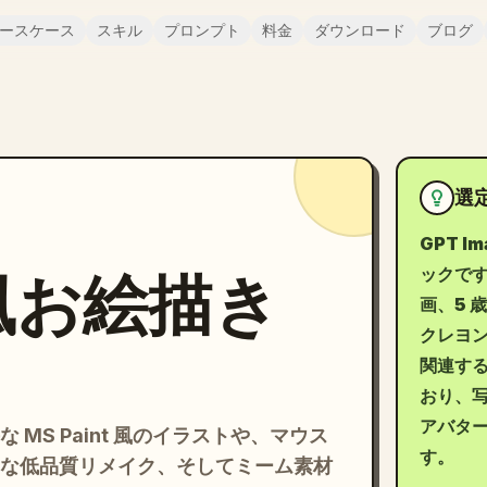
ースケース
スキル
プロンプト
料金
ダウンロード
ブログ
選
GPT 
t 風お絵描き
ックです
画、5 
クレヨ
関連する
おり、
アバタ
MS Paint 風のイラストや、マウス
す。
な低品質リメイク、そしてミーム素材