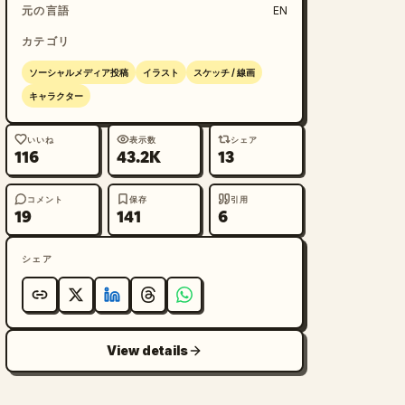
元の言語
EN
カテゴリ
ソーシャルメディア投稿
イラスト
スケッチ / 線画
キャラクター
いいね
表示数
シェア
116
43.2K
13
コメント
保存
引用
19
141
6
シェア
View details