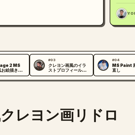
JL
YO
#03
#04
age 2 MS
クレヨン画風のイラ
MS Pain
M
J
t 風お絵描きプ
ストプロフィール画
直し
ト
像
風クレヨン画リドロ