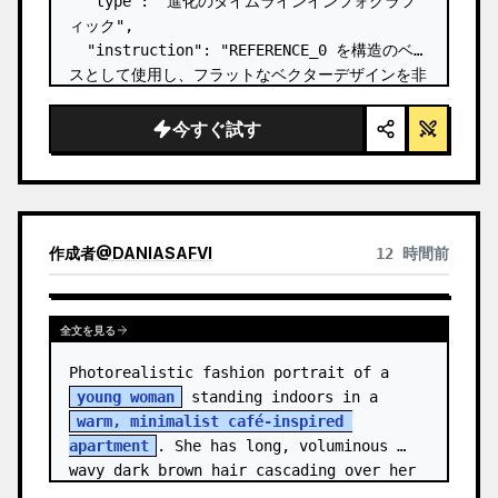
  "type": "進化のタイムラインインフォグラフ
ィック",

  "instruction": "REFERENCE_0 を構造のベー
スとして使用し、フラットなベクターデザインを非
常にリアルな 3D インフォグラフィックに変換し
てください。滑らかなスロープを個別の石の階段に
今すぐ試す
置き換え、すべての生物をフォトリアルな 3D モ
デルにアップグレードしてください。",

  "style": {

    "background": "{argument 
name=\"background style\" default…
作成者
@
DANIASAFVI
12 時間前
全文を見る
Photorealistic fashion portrait of a 
young woman
 standing indoors in a 
warm, minimalist café-inspired 
apartment
. She has long, voluminous 
wavy dark brown hair cascading over her 
shoulders,…