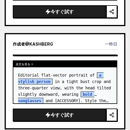
medal.

今すぐ試す
Canvas: Wide 16:9 white stu…
作成者
@
KASHBERG
一昨日
全文を見る
Editorial flat-vector portrait of 
a 
stylish person
 in a tight bust crop and 
three-quarter view, with the head tilted 
slightly downward, wearing 
bold 
sunglasses
 and [ACCESSORY]. Style the…
今すぐ試す