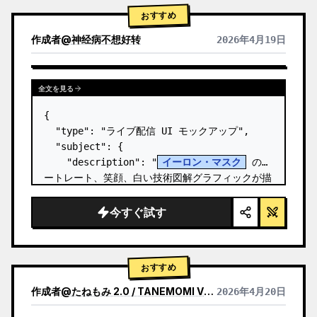
おすすめ
作成者
@
神经病不想好转
2026年4月19日
全文を見る
{

  "type": "ライブ配信 UI モックアップ",

  "subject": {

    "description": "
イーロン・マスク
 のポ
ートレート、笑顔、白い技術図解グラフィックが描
かれた黒い T シャツを着用",

    "background": "左側には '
SPACEX
' の
今すぐ試す
テキストが表示されたスクリー…
おすすめ
作成者
@
たねもみ 2.0 / TANEMOMI VER2.0
2026年4月20日