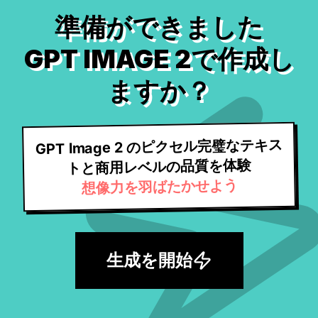
準備ができました
GPT IMAGE 2で作成し
ますか？
GPT Image 2 のピクセル完璧なテキス
トと商用レベルの品質を体験
想像力を羽ばたかせよう
生成を開始