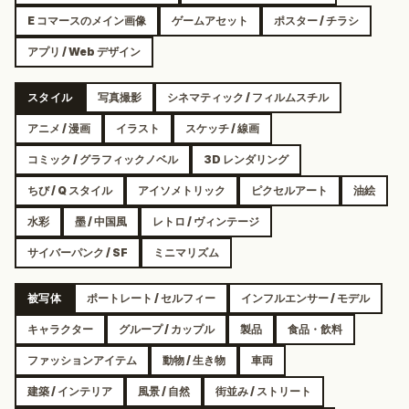
E コマースのメイン画像
ゲームアセット
ポスター / チラシ
アプリ / Web デザイン
スタイル
写真撮影
シネマティック / フィルムスチル
アニメ / 漫画
イラスト
スケッチ / 線画
コミック / グラフィックノベル
3D レンダリング
ちび / Q スタイル
アイソメトリック
ピクセルアート
油絵
水彩
墨 / 中国風
レトロ / ヴィンテージ
サイバーパンク / SF
ミニマリズム
被写体
ポートレート / セルフィー
インフルエンサー / モデル
キャラクター
グループ / カップル
製品
食品・飲料
ファッションアイテム
動物 / 生き物
車両
建築 / インテリア
風景 / 自然
街並み / ストリート