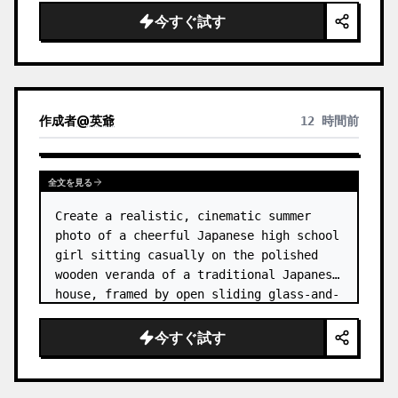
今すぐ試す
作成者
@
英爺
12 時間前
全文を見る
Create a realistic, cinematic summer 
photo of a cheerful Japanese high school 
girl sitting casually on the polished 
wooden veranda of a traditional Japanese 
house, framed by open sliding glass-and-
wood doors. She wears a white sailor-
style school uniform top w…
今すぐ試す