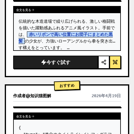
全文を見る
伝統的な木造道場で繰り広げられる、激しい格闘戦
を描いた躍動感あふれるアニメ風イラスト。手前で
は、
赤いリボンで高い位置にお団子にまとめた黒
髪
の少女が、力強いローアングルから拳を突き出
す構えをとっています。 …
今すぐ試す
おすすめ
作成者
@
知识猫图解
2026年4月19日
全文を見る
{
