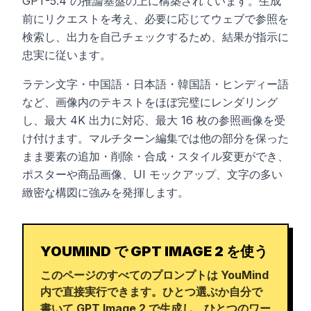
GPT-5.4 の推論基盤の上に構築されています。生成
前にリクエストを考え、必要に応じてウェブで参照を
検索し、出力を自己チェックするため、結果が指示に
忠実に従います。
ラテン文字・中国語・日本語・韓国語・ヒンディー語
など、画像内のテキストをほぼ完璧にレンダリング
し、最大 4K 出力に対応、最大 16 枚の参照画像を受
け付けます。マルチターン編集では他の部分を保った
まま要素の追加・削除・合成・スタイル変更ができ、
ポスターや商品画像、UI モックアップ、文字の多い
緻密な構図に強みを発揮します。
YOUMIND で GPT IMAGE 2 を使う
このページのすべてのプロンプトは YouMind
内で直接実行できます。ひとつ選ぶか自分で
書いて GPT Image 2 で生成し、ひとつのワー