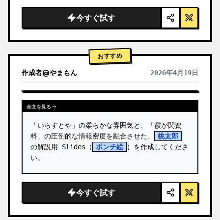
  "background": "
ソフトなパープルとブルー
のグラデーション
",

今すぐ試す
  "header": {

    "logo": "∞ {argument name=\"product 
name\" default=\"…
おすすめ
作成者
@
やまもん
2026年4月19日
他のモデルの結果を表示
全文を見る
「いらすとや」の柔らかな雰囲気と、「霞が関資
料」の圧倒的な情報密度を融合させた、
桃太郎
の解説用 Slides（
ポンチ絵
）を作成してくださ
い。
今すぐ試す