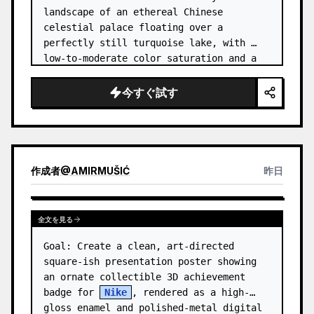
landscape of an ethereal Chinese 
celestial palace floating over a 
perfectly still turquoise lake, with 
low-to-moderate color saturation and a 
dreamy refined atmosphere. Center the 
composition on an enormous white jade 
今すぐ試す
and pale a…
作成者
@
AMIRMUŠIĆ
昨日
全文を見る
Goal: Create a clean, art-directed 
square-ish presentation poster showing 
an ornate collectible 3D achievement 
badge for 
Nike
, rendered as a high-
gloss enamel and polished-metal digital 