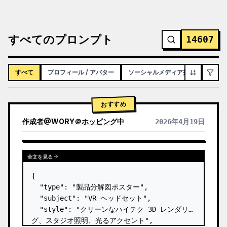
すべてのプロンプト
14607
すべて
プロフィール / アバター
ソーシャルメディア投稿
インフ
おすすめ
作成者
@
WORY＠ホッピング中
2026年4月19日
全文を見る
{

  "type": "製品分解図ポスター",

  "subject": "VR ヘッドセット",

  "style": "クリーンなハイテク 3D レンダリン
グ、スタジオ照明、光るアクセント",
