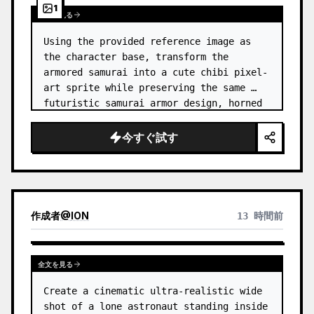
1
全文を見る
Using the provided reference image as 
the character base, transform the 
armored samurai into a cute chibi pixel-
art sprite while preserving the same 
futuristic samurai armor design, horned 
helmet, black/teal/magenta color 
accents, glowing cyan energy details,…
今すぐ試す
作成者
@
ION
13 時間前
全文を見る
Create a cinematic ultra-realistic wide 
shot of a lone astronaut standing inside 