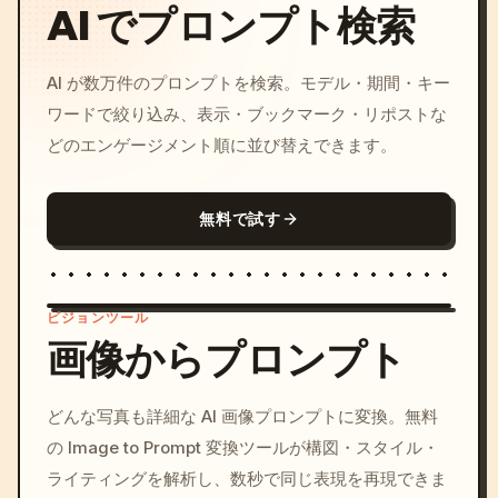
AI でプロンプト検索
AI が数万件のプロンプトを検索。モデル・期間・キー
ワードで絞り込み、表示・ブックマーク・リポストな
どのエンゲージメント順に並び替えできます。
無料で試す
ビジョンツール
画像からプロンプト
/imagine prompt: cinemati
どんな写真も詳細な AI 画像プロンプトに変換。無料
c, cyberpunk sunset, neon
の Image to Prompt 変換ツールが構図・スタイル・
colors, 8k --v 6.0
ライティングを解析し、数秒で同じ表現を再現できま