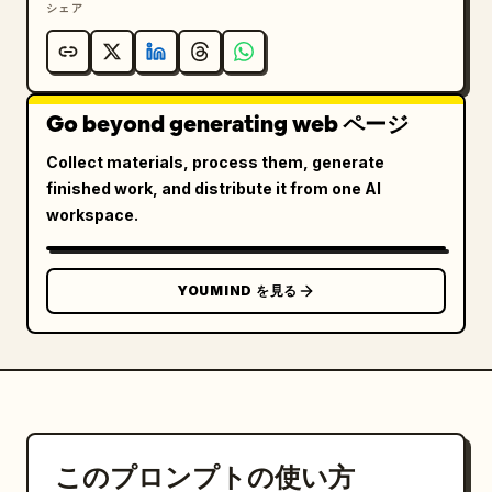
シェア
Go beyond generating web ページ
Collect materials, process them, generate
finished work, and distribute it from one AI
workspace.
YOUMIND を見る
このプロンプトの使い方