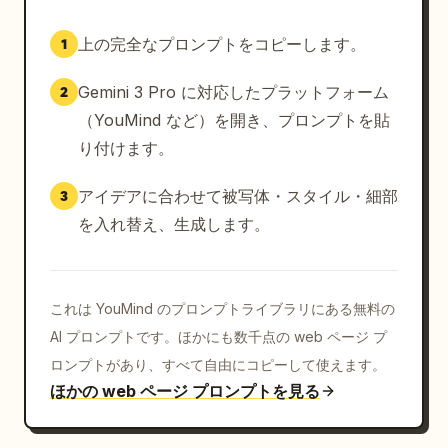
上の完全なプロンプトをコピーします。
1
Gemini 3 Pro に対応したプラットフォーム
2
（YouMind など）を開き、プロンプトを貼
り付けます。
アイデアに合わせて被写体・スタイル・細部
3
を入れ替え、生成します。
これは YouMind のプロンプトライブラリにある無料の
AI プロンプトです。ほかにも数千点の web ページ プ
ロンプトがあり、すべて自由にコピーして使えます。
ほかの web ページ プロンプトを見る