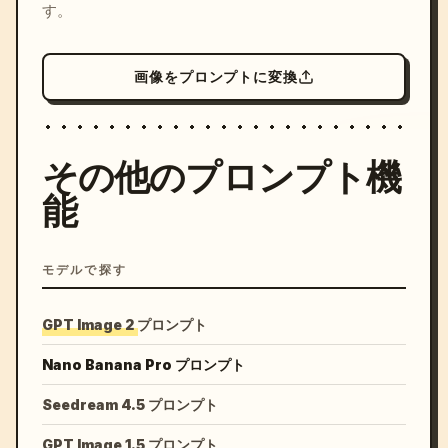
す。
画像をプロンプトに変換
その他のプロンプト機
能
モデルで探す
GPT Image 2 プロンプト
Nano Banana Pro プロンプト
Seedream 4.5 プロンプト
GPT Image 1.5 プロンプト