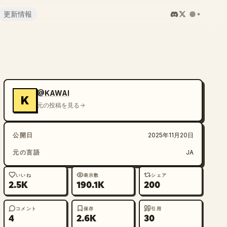
更新情報
@KAWAI
K
元の投稿を見る
公開日
2025年11月20日
元の言語
JA
いいね
表示数
シェア
2.5K
190.1K
200
コメント
保存
引用
4
2.6K
30