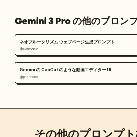
Gemini 3 Pro の他のプロン
ネオブルータリズム ウェブページ生成プロンプト
@Dorksense
Gemini の CapCut のような動画エディター UI
@padphone
その他のプロンプト