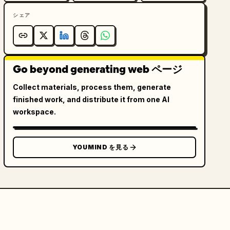
シェア
Go beyond generating web ページ
Collect materials, process them, generate
finished work, and distribute it from one AI
workspace.
YOUMIND を見る