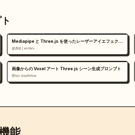
プト
Mediapipe と Three.js を使ったレーザーアイエフェクトの Web デモ
@愚瞳 | winterx
画像からの Voxel アート Three.js シーン生成プロンプト
@Ian Goodfellow
機能