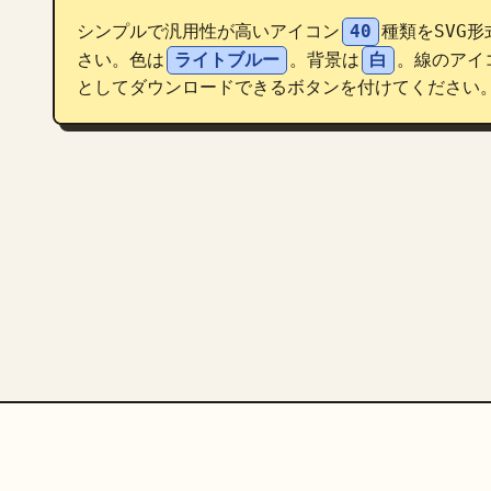
シンプルで汎用性が高いアイコン
40
種類をSVG
さい。色は
ライトブルー
。背景は
白
。線のアイ
としてダウンロードできるボタンを付けてください