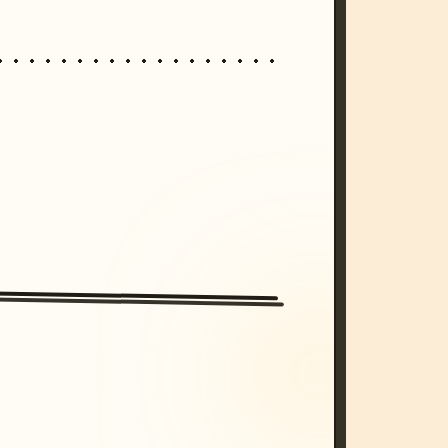
/imagine prompt: cinematic, cyberpunk s
unset, neon colors, 8k --v 6.0