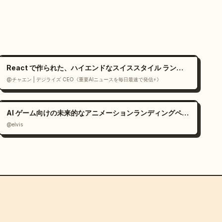
React で作られた、ハイエンドなスイススタイル ランディング ページ ジェネレーター
@チャエン | デジライズ CEO《重要AIニュースを毎日最速で発信⚡️》
AI ゲーム向けの未来的なアニメーションランディングページ
@elvis