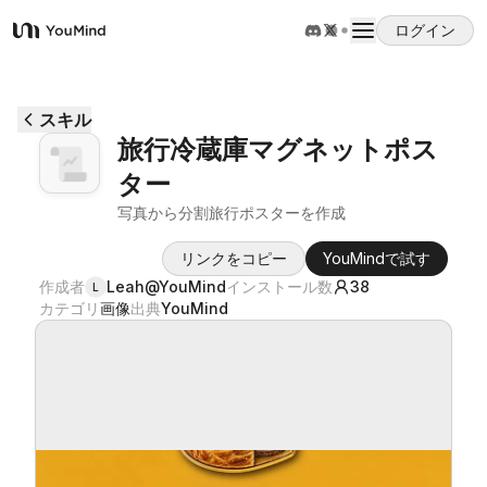
ログイン
YouMind
概要
スキル
旅行冷蔵庫マグネットポス
ユースケース
ター
写真から分割旅行ポスターを作成
スキル
リンクをコピー
YouMindで試す
作成者
Leah@YouMind
インストール数
38
L
プロンプト
カテゴリ
画像
出典
YouMind
料金
ダウンロード