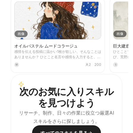
画像
画像
オイルパステル ムードコラージュ
巨大建造
感情を伝える投稿に温かい1枚が欲しい、そんなことは
ひとことで、世界が
ありませんか？ ひとこと名言や感情を入力すると、オ
び、荒野の
イルパステルで描いた人物や日常の小物、手書きの名
のような石
2
200
M
S
言が散りばめられた癒しのイラストを生成します。ど
縁に収まら
んなコンテンツにも使えます。
い。仙侠、
アートなど
気を指定してください。 
次のお気に入りスキル
トアートに
を見つけよう
リサーチ、制作、日々の作業に役立つ厳選AI
スキルをさらに探しましょう。