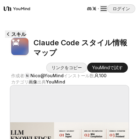
ログイン
YouMind
概要
スキル
Claude Code スタイル情報
ユースケース
マップ
スキル
リンクをコピー
YouMindで試す
作成者
Nico@YouMind
インストール数
100
N
カテゴリ
画像
出典
YouMind
プロンプト
料金
ダウンロード