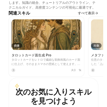
します。知識の統合、チュートリアルのアウトライン、テ
クニカルガイド、高密度コンテンツの可視化に最適です。
関連スキル
すべて表示
画像
画像
タロットカード面生成 Pro
メタファ
タロットカードをレトロで繊細な装飾画風のカード面
任意のタイ
に仕上げ、そのままスマホの壁紙として使えます。好
した「上品
きなテーマ（北欧神話や某アニメ・ゲームのIPなど）
を生成しま
0
1k
S
黄
や引きたいカードを伝えると、スタイルが統一され
なブルー＋
た、意味も美しいタロットカード画像を生成します。
制の効いた
全78枚のセット、単一グループ、または数枚のカスタ
っぷりとった
ム選択に対応し、画像は繊細で長く楽しめる仕上がり
ャスト、記
次のお気に入りスキル
で、粗いAI特有のプラスチック感はありません。
います。
YouMindの定期タスクと組み合わせて、毎朝自動でカ
を見つけよう
ードを引いて解釈することも可能です（定期タスクの
設定はご自身で行う必要があります）。