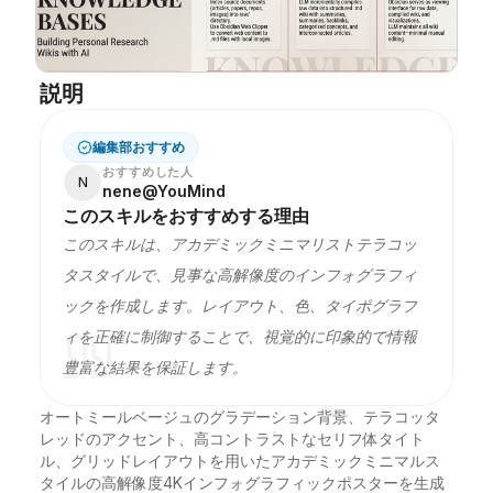
ブログ
説明
更新情報
編集部おすすめ
おすすめした人
N
nene@YouMind
このスキルをおすすめする理由
このスキルは、アカデミックミニマリストテラコッ
タスタイルで、見事な高解像度のインフォグラフィ
ックを作成します。レイアウト、色、タイポグラフ
ィを正確に制御することで、視覚的に印象的で情報
豊富な結果を保証します。
オートミールベージュのグラデーション背景、テラコッタ
レッドのアクセント、高コントラストなセリフ体タイト
ル、グリッドレイアウトを用いたアカデミックミニマルス
タイルの高解像度4Kインフォグラフィックポスターを生成