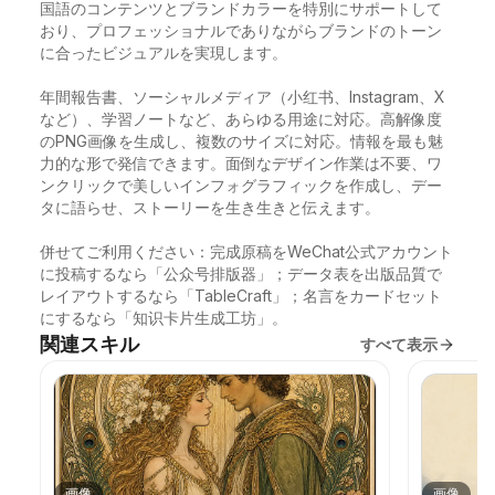
国語のコンテンツとブランドカラーを特別にサポートして
おり、プロフェッショナルでありながらブランドのトーン
に合ったビジュアルを実現します。

年間報告書、ソーシャルメディア（小红书、Instagram、X
など）、学習ノートなど、あらゆる用途に対応。高解像度
のPNG画像を生成し、複数のサイズに対応。情報を最も魅
力的な形で発信できます。面倒なデザイン作業は不要、ワ
ンクリックで美しいインフォグラフィックを作成し、デー
タに語らせ、ストーリーを生き生きと伝えます。

併せてご利用ください：完成原稿をWeChat公式アカウント
に投稿するなら「公众号排版器」；データ表を出版品質で
レイアウトするなら「TableCraft」；名言をカードセット
にするなら「知识卡片生成工坊」。
関連スキル
すべて表示
画像
画像