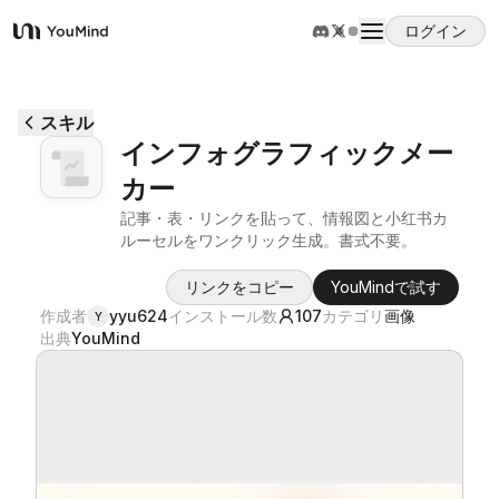
ログイン
YouMind
概要
スキル
インフォグラフィックメー
ユースケース
カー
記事・表・リンクを貼って、情報図と小红书カ
スキル
ルーセルをワンクリック生成。書式不要。
リンクをコピー
YouMindで試す
プロンプト
作成者
yyu624
インストール数
107
カテゴリ
画像
Y
出典
YouMind
料金
ダウンロード