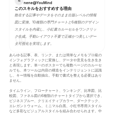
N
nene@YouMind
このスキルをおすすめする理由
散在する記事やデータをそのまま出版レベルの情報
図に変換。10種類の専門チャートと6種類のデザイン
スタイルを内蔵し、小紅書カルーセルをワンクリッ
ク生成。手動レイアウト不要で正確かつ美しいデー
タ可視化を実現します。
あらゆる記事、表、リンク、または簡単なメモをプロ級の
インフォグラフィックに変換し、データや意見を生き生き
と表現します。単一のポスターでも複数ページのカルーセ
ルでも、本ツールは内容の構造をインテリジェントに認識
し、キー情報を自動抽出。手動で書式を整える必要はあり
ません。

タイムライン、フローチャート、ランキング、比率図、比
較図、ファネル図の6種類のチャートタイプから選択でき、
ビジネスブルー、クリエイティブカラー、ダークテック、
エレガントウォーム、ミニマル白黒、小红书専用スタイル
など多彩なビジュアルスタイルを組み合わせられます。中