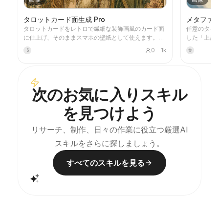
タロットカード面生成 Pro
メタファ
タロットカードをレトロで繊細な装飾画風のカード面
任意のタイ
に仕上げ、そのままスマホの壁紙として使えます。好
した「上品
きなテーマ（北欧神話や某アニメ・ゲームのIPなど）
を生成しま
0
1k
S
黄
や引きたいカードを伝えると、スタイルが統一され
なブルー＋
た、意味も美しいタロットカード画像を生成します。
制の効いた
全78枚のセット、単一グループ、または数枚のカスタ
っぷりとった
ム選択に対応し、画像は繊細で長く楽しめる仕上がり
ャスト、記
次のお気に入りスキル
で、粗いAI特有のプラスチック感はありません。
います。
YouMindの定期タスクと組み合わせて、毎朝自動でカ
を見つけよう
ードを引いて解釈することも可能です（定期タスクの
設定はご自身で行う必要があります）。
リサーチ、制作、日々の作業に役立つ厳選AI
スキルをさらに探しましょう。
すべてのスキルを見る