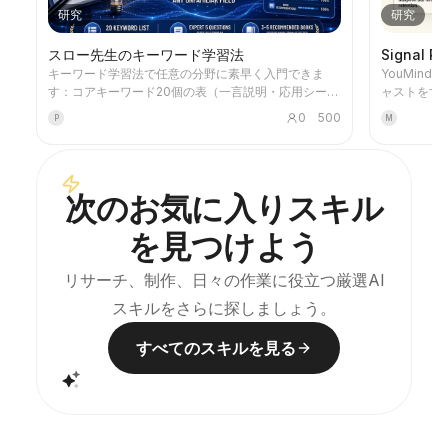
研究
研究
スロー先生のキーワード学習法
Signal
キーワード学習法で任意の分野に素早く入門できま
YouMin
す：コアキーワード20個の表（一言説明・応用シー
ャストをすで
ン・ベストプラクティス）、手描き漫画風のSVG論理
は、その次に起こる
0
500
P
M
関係図、分野の専門家が5つの重要質問に答えるシミ
20件でも
ュレーション、専門書3〜5冊の推薦を提供し、レイア
うなリサー
ウトの整ったレポートにまとめます。また、「『書
マ、タイム
名』を解説」と入力すると、7部構成の書籍ディープ
を異にする
次のお気に入りスキル
解説モードに切り替わります。
思決定へのラン
際の定性調査
を見つけよう
用優先で機
ければコー
語ではなく、
リサーチ、制作、日々の作業に役立つ厳選AI
べてのコー
スキルをさらに探しましょう。
す。「ぜひ
証拠のクラス
な文章で示
すべてのスキルを見る
えられ、反証
者が本当に
測する要素を
き、[誰]が
の機会バッ