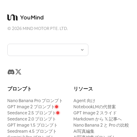
「逸話的」に
いへの直接
示されます。
つの質問と、
ードレール
©
2026
MIND MOTOR PTE. LTD.
者が12人
定で参加者
ないことを率直に伝え
ー、UXリ
ーナリスト
リーを行う
ら発見がな
プロンプト
リソース
Nano Banana Pro プロンプト
Agent 向け
GPT Image 2 プロンプト
NotebookLMの代替案
Seedance 2.5 プロンプト
GPT Image 2 スライド
Seedance 2.0 プロンプト
Markdown から 𝕏 記事へ
GPT Image 1.5 プロンプト
Nano Banana 2 と Pro の比較
Seedream 4.5 プロンプト
AI写真編集