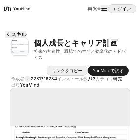
ログイン
YouMind
概要
スキル
個人成長とキャリア計画
ユースケース
将来の方向性、職場での生存と効率化のアドバ
イス
スキル
リンクをコピー
YouMindで試す
作成者
2281216234
インストール数
3
カテゴリ
研究
2
出典
YouMind
プロンプト
料金
ダウンロード