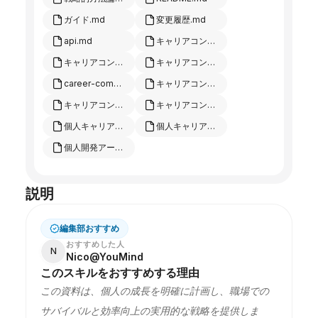
ガイド.md
変更履歴.md
api.md
キャリアコンパス対話例.md
キャリアコンパス評価基準.md
キャリアコンパス改善プラン.md
career-compass-test-cases.md
キャリアコンパステストデータ.md
キャリアコンパステストプラン.md
キャリアコンパステストレポート.md
個人キャリア開発.md
個人キャリアプランニングダッシュボード.md
個人開発アーカイブ.md
説明
編集部おすすめ
おすすめした人
N
Nico@YouMind
このスキルをおすすめする理由
この資料は、個人の成長を明確に計画し、職場での
サバイバルと効率向上の実用的な戦略を提供しま