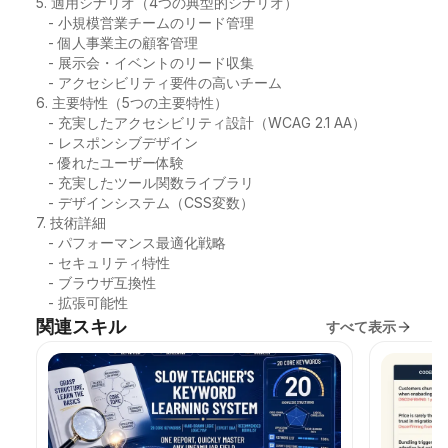
5. 適用シナリオ（4つの典型的シナリオ）

   - 小規模営業チームのリード管理

   - 個人事業主の顧客管理

   - 展示会・イベントのリード収集

   - アクセシビリティ要件の高いチーム

6. 主要特性（5つの主要特性）

   - 充実したアクセシビリティ設計（WCAG 2.1 AA）

   - レスポンシブデザイン

   - 優れたユーザー体験

   - 充実したツール関数ライブラリ

   - デザインシステム（CSS変数）

7. 技術詳細

   - パフォーマンス最適化戦略

   - セキュリティ特性

   - ブラウザ互換性

   - 拡張可能性
関連スキル
すべて表示