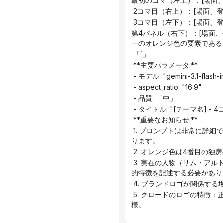
最初のコマ（左上）：[場面
 2コマ目（右上）：[場面
 3コマ目（左下）：[場面
第4パネル（右下）：[場面
一のオレンジ色の要素である
 「`」
 **主要パラメータ:**
 - モデル: "gemini-3.1-flash
 - aspect_ratio: "16:9"
 - 品質: 「中」
 - タイトル: "[テーマ名] - 
 **重要なお知らせ:**
 1. プロンプトは非常に詳細でなければならず、各セルのシーン、登場人物、行動、表情、吹き出し、下部の説明を含める必要があ
ります。
 2. オレンジ色は4番目
 3. 実在の人物（サム・アルトマン、ダリオ・アモデイ、イーロン・マスクなど）が関わっている場合は、その人物の実際の身体
的特徴を記述する必要があり
 4. ブランドロゴが関係する
 5. クロードのロゴの特徴：正方形または角丸正方形、温かみのある錆びたオレンジ色（#C15F3C）、内部に抽象的な幾何学模
様。