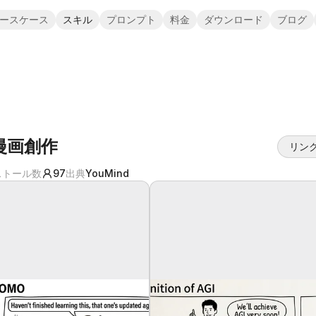
ースケース
スキル
プロンプト
料金
ダウンロード
ブログ
漫画創作
リン
ストール数
97
出典
YouMind