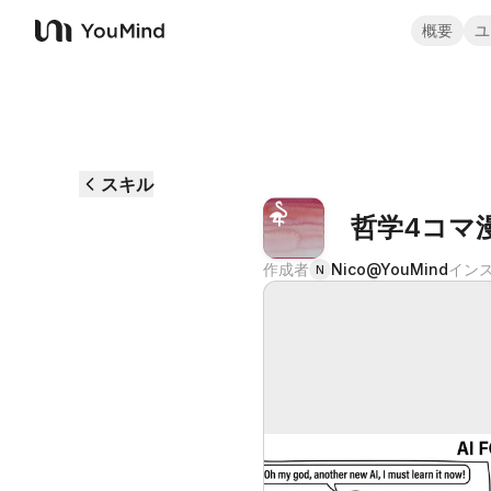
概要
ユ
YouMind
スキル
哲学4コマ
作成者
Nico@YouMind
イン
N