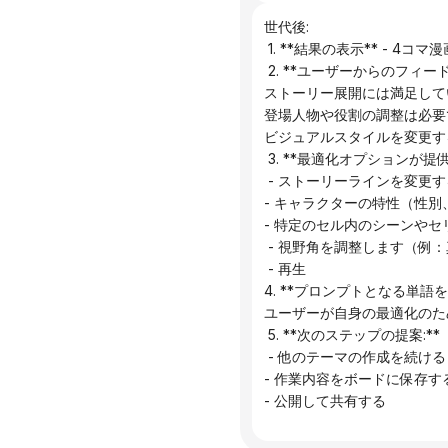
世代後:
 1. **結果の表示** - 
 2. **ユーザーからのフィー
ストーリー展開には満足して
登場人物や役割の調整は必要
ビジュアルスタイルを変更す
 3. **最適化オプションが提
 - ストーリーラインを変更す
- キャラクターの特性（性
- 特定のセル内のシーンや
 - 視野角を調整します（
 - 再生
4. **プロンプトとなる単語を
ユーザーが自身の最適化のた
 5. **次のステップの提案:**
 - 他のテーマの作成を続ける
- 作業内容をボードに保存す
- 公開して共有する