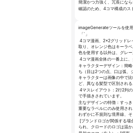
簡潔かつ力強く、冗長になら
確認のため、4コマ構成のス
imageGenerateツ
 「`」
 4コマ漫画、2×2グリッドレイアウト（2行2列）、ミニマルな線画スタイル、ビジネスイラストスタイル。純白の背景に黒線で縁
取り、オレンジ色はキーラベ
色を使用する以外は、グレー
 4コマ漫画全体の一番上に
キャラクターデザイン：簡略
ち（目は2つの点、口は弧、
キャラクターは画像の中で比
ど、異なる髪型で区別される
 4マスレイアウト：2行2列の正方形で構成されたグリッドレイアウト。各正方形の境界線は、直線ではなく、わずかに自然な曲線
で手描きされています。
主なデザインの特徴：すっき
重要なラベルにのみ使用され
わずかに不規則な境界線、そ
 [ブランドロゴが関係する場合は、以下を追加してください:] 重要: 各人のロゴは胸に表示する必要があります (簡略版、黒で縁取
られ、クロードのロゴは温か