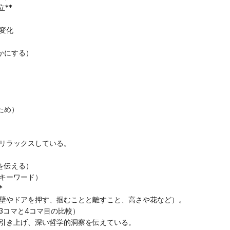
立**
変化
かにする）
ため）
リラックスしている。
を伝える）
要キーワード）
*
壁やドアを押す、掴むことと離すこと、高さや花など）。
の3コマと4コマ目の比較）
引き上げ、深い哲学的洞察を伝えている。