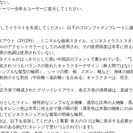
ない。
トーリー全体をユーザーに提示してください。
ールを使用してイラストを生成してください。以下のプロンプトテンプレート
ルのアクセントカラーとしてのみ使用され、その使用頻度は非常に控え
系の色調は使用されていない。
、タイトルがはっきりとした黒い中国語のフォントで書かれている。「"[
化されつつもバランスの取れたキャラクターデザイン（棒人間ではない
シンプルな髪型の輪郭）、シャツの襟、袖、ズボン、靴など、身体の細
較的小さな割合（中距離～遠距離）を占める。キャラクターは、坊主、
。
りとしたライン、個性的なシンプルな人物像、適切な比率の人物像、黒
るオレンジ色は非常に控えめで最小限の影（薄茶色は木製の物体にのみ
してビジネスカジュアルな服装の明確な輪郭。
みのある錆びたオレンジで塗りつぶされています)。