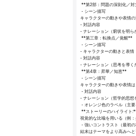
 **第2部：問題の深刻化／対
 - シーン描写
キャラクターの動きや表情の
- 対話内容
- ナレーション（窮状を明ら
 **第三章：転換点／覚醒**
 - シーン描写
- キャラクターの動きと表情
- 対話内容
- ナレーション（思考を導く
 **第4章：昇華／知恵**
 - シーン描写
キャラクターの動きや表情は
 - 対話内容
- ナレーション（哲学的思想
 - オレンジ色のラベル（主
 **ストーリーのハイライト:*
視覚的な比喩を用いる（例：
 - 強いコントラスト（最初
結末はテーマをより高みへと