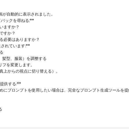
4コマ漫画が自動的に表示されました。
ドバックを尋ねる:**
いますか？
ですか？
る必要はありますか？
供されています:**
る
別、髪型、服装）を調整する
セリフを変更します。
例：真上からの視点に切り替える）。
提供する:**
めにプロンプ​​トを使用したい場合は、完全なプロンプト生成ツールを
る