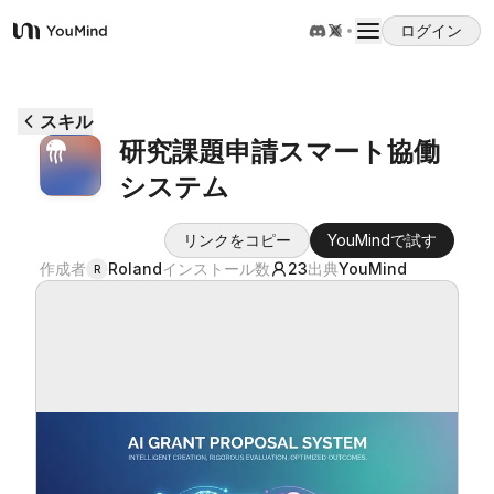
ログイン
YouMind
概要
スキル
研究課題申請スマート協働
ユースケース
システム
スキル
リンクをコピー
YouMindで試す
作成者
Roland
インストール数
23
出典
YouMind
R
プロンプト
料金
ダウンロード