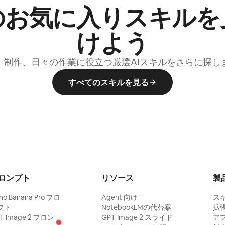
のお気に入りスキルを
けよう
、制作、日々の作業に役立つ厳選AIスキルをさらに探し
すべてのスキルを見る
ロンプト
リソース
製
no Banana Pro プロ
Agent 向け
ス
プト
NotebookLMの代替案
拡
T Image 2 プロン
GPT Image 2 スライド
ア