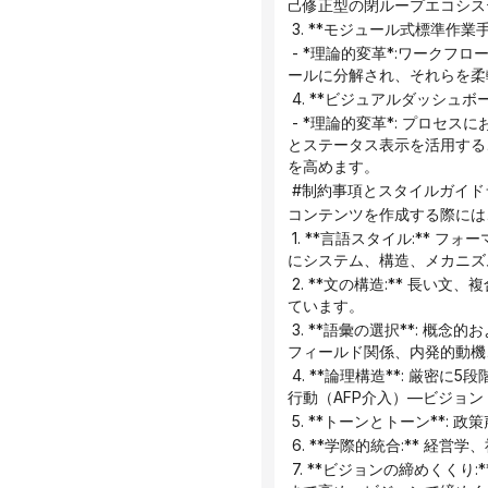
己修正型の閉ループエコシス
 3. **モジュール式標準作業手
 - *理論的変革*:ワークフローの「原子化された再構成」と「標準化されたカプセル化」。複雑なタスクは再利用可能な機能モジュ
ールに分解され、それらを柔
 4. **ビジュアルダッシュボー
 - *理論的変革*: プロセスにおける「透明性のあるガバナンス」と「ポジティブフィードバックメカニズム」。進捗状況の可視化
とステータス表示を活用する
を高めます。
 #制約事項とスタイルガイ
コンテンツを作成する際には
 1. **言語スタイル:** フォーマルで、堅牢で、抽象的で、マクロレベルの記述を心がけてください。些細な事例の説明は避け、常
にシステム、構造、メカニズ
 2. **文の構造:** 長い文、複合文、進行形の文を多用することで、論理的な連鎖が緊密に構築され、思考の一貫性と深さが示され
ています。
 3. **語彙の選択**: 概念的および理論的な用語を頻繁に使用する（例：構造論理、システムフレームワーク、文化的メカニズム、
フィールド関係、内発的動機
 4. **論理構造**: 厳密に5段階の論理的進行に従います: **現象（現状の解体）—問題（問題点の分析）—意義（価値の再構築）—
行動（AFP介入）—ビジョン
 5. **トーンとトーン*
 6. **学際的統合:**
 7. **ビジョンの締めくくり:** 締めくくりでは、議論を産業変革、エコシステムの構築、または社会的価値の向上というレベルに