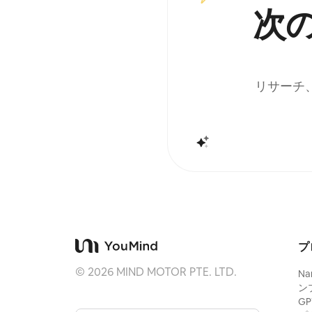
次
リサーチ
プ
©
2026
MIND MOTOR PTE. LTD.
Na
ン
GP