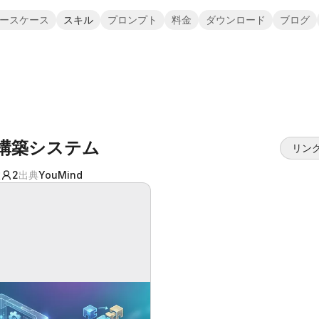
ースケース
スキル
プロンプト
料金
ダウンロード
ブログ
構築システム
リン
数
2
出典
YouMind