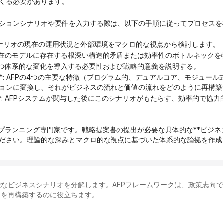
くる必要があります。
ションシナリオや要件を入力する際は、以下の手順に従ってプロセスを
**: シナリオの現在の運用状況と外部環境をマクロ的な視点から検討します。
**: 現在のモデルに存在する根深い構造的矛盾または効率性のボトルネック
: 知的かつ体系的な変化を導入する必要性および戦略的意義を説明する。
ョンに変換し、それがビジネスの流れと価値の流れをどのように再構築
プランニング専門家です。戦略提案書の提出が必要な具体的な**ビジネス
ください。理論的な深みとマクロ的な視点に基づいた体系的な論拠を作成
なビジネスシナリオを分解します。AFPフレームワークは、政策志向
スを再構築するのに役立ちます。