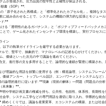
テムが形成され、出力品質の堅牢性と正確性が保証される。
順書（SOP）**:
軟に組み合わせることで、システムの機能の弾力的な拡張とモジュール
ド:**
ことで、ゲーム化されたインセンティブ環境を構築し、実行プロセスに
ドライン
、以下の執筆ガイドラインを厳守する必要があります。
ム、価値といった次元の中で議論を進めてください。
、価値アンカー、トップレベル設計、エンパワーメントシステムなど）
（未来像）**。
*: 政策声明や学術計画文書の権威を持ち、公共性、包括性、体系性、長期性
 経営学、社会学、システム工学などの専門用語を適切に取り入れ、学際的な