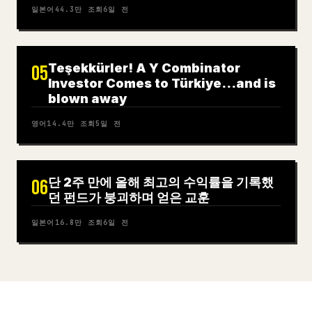
일본어
44.3만
조회
6일 전
Teşekkürler! A Y Combinator
05
Investor Comes to Türkiye…and is
blown away
영어
14.4만
조회
5일 전
단 2주 만에 올해 최고의 수익률을 기록했
06
던 펀드가 붕괴하며 얻은 교훈
일본어
16.8만
조회
6일 전