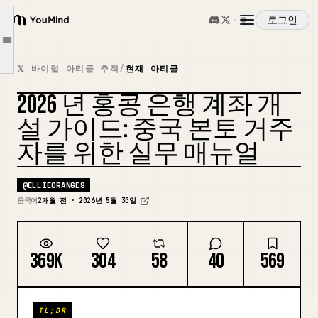
I. 결론: 신규 이민자는 이 두 가지를 우선 고려하세요
로그인
YouMind
II. 출발 전 준비 사항 체크리스트
Article outline
개요
III. 도착 후 해야 할 상위 5가지
𝕏 바이럴 아티클 추적
/
현재 아티클
IV. 최우선 순위 1: ZA Bank
2026 년 홍콩 은행 계좌 개
사용 사례
V. 최우선 순위 2: HSBC One
커버 리믹스
설 가이드: 중국 본토 거주
VI. BOCHK: 대안 옵션
자를 위한 실무 매뉴얼
스킬
@
ELLIEORANGE8
프롬프트
중국어
2개월 전 · 2026년 5월 30일
가격
369K
304
58
40
569
다운로드
TL;DR