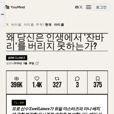
소개
로그인
서로를 이해할 수 없다는 것을 이해하기
YouMind
Article outline
2초 만에 충전할 수 있는 메타 카드
개요
𝕏 바이럴 아티클 추적
/
현재 아티클
"충전할 거면 넣을 의미가 없다"는 주장
왜 당신은 인생에서 '잔바
결론
사용 사례
리'를 버리지 못하는가?
스킬
@
ZWEILANCE
일본어
2026년 5월 28일
프롬프트
396K
1.4K
327
3
375
가격
TL;DR
다운로드
프로 선수 ZweiLance가 듀얼 마스터즈의 마나 배치