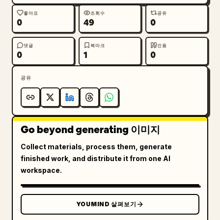
좋아요
조회수
공유
0
49
0
댓글
북마크
인용
0
1
0
공유
Go beyond generating 이미지
Collect materials, process them, generate
finished work, and distribute it from one AI
workspace.
YOUMIND 살펴보기