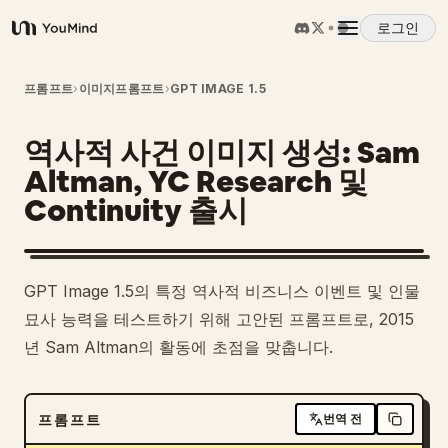
로그인
YouMind
개요
프롬프트
›
이미지프롬프트
›
GPT IMAGE 1.5
역사적 사건 이미지 생성: Sam
사용 사례
Altman, YC Research 및
Continuity 출시
스킬
프롬프트
GPT Image 1.5의 특정 역사적 비즈니스 이벤트 및 인물
묘사 능력을 테스트하기 위해 고안된 프롬프트로, 2015
가격
년 Sam Altman의 활동에 초점을 맞춥니다.
다운로드
프롬프트
번역 전