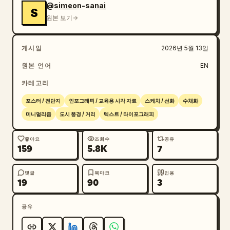
@simeon-sanai
S
원본 보기
게시일
2026년 5월 13일
원본 언어
EN
카테고리
포스터 / 전단지
인포그래픽 / 교육용 시각 자료
스케치 / 선화
수채화
미니멀리즘
도시 풍경 / 거리
텍스트 / 타이포그래피
좋아요
조회수
공유
159
5.8K
7
댓글
북마크
인용
19
90
3
공유