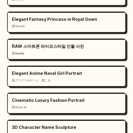
Elegant Fantasy Princess in Royal Gown
@Sairah
RAW 스마트폰 라이프스타일 인물 사진
@𝗦𝗮𝗻𝗶𝗮
Elegant Anime Naval Girl Portrait
@グリグリ＠ゲーム・艦これ
Cinematic Luxury Fashion Portrait
@Alina Ai
3D Character Name Sculpture