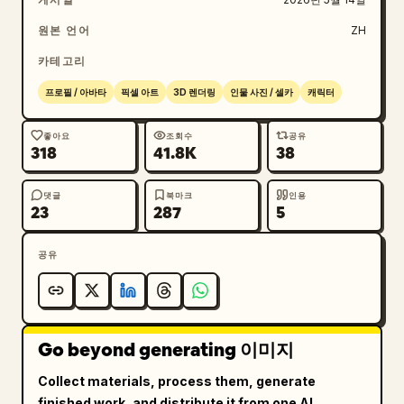
원본 언어
ZH
카테고리
프로필 / 아바타
픽셀 아트
3D 렌더링
인물 사진 / 셀카
캐릭터
좋아요
조회수
공유
318
41.8K
38
댓글
북마크
인용
23
287
5
공유
Go beyond generating 이미지
Collect materials, process them, generate
finished work, and distribute it from one AI