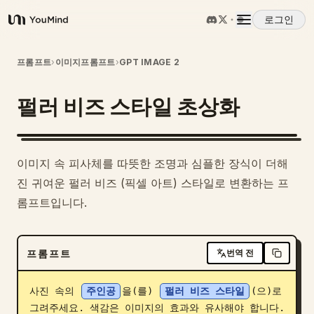
로그인
YouMind
개요
프롬프트
›
이미지프롬프트
›
GPT IMAGE 2
펄러 비즈 스타일 초상화
사용 사례
스킬
1
이미지 속 피사체를 따뜻한 조명과 심플한 장식이 더해
진 귀여운 펄러 비즈 (픽셀 아트) 스타일로 변환하는 프
프롬프트
롬프트입니다.
가격
프롬프트
번역 전
다운로드
사진 속의 
주인공
을(를) 
펄러 비즈 스타일
(으)로 
그려주세요. 색감은 이미지의 효과와 유사해야 합니다. 