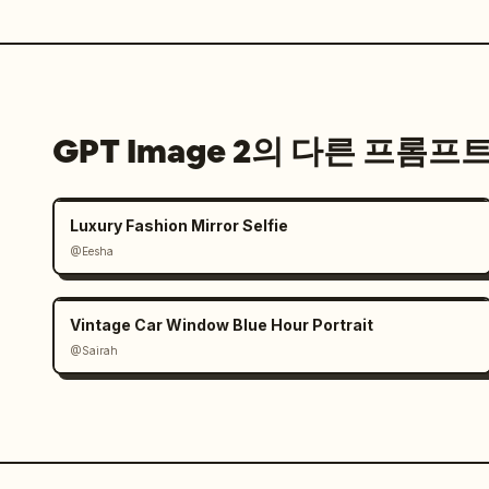
GPT Image 2의 다른 프롬프
Luxury Fashion Mirror Selfie
@Eesha
Vintage Car Window Blue Hour Portrait
@Sairah