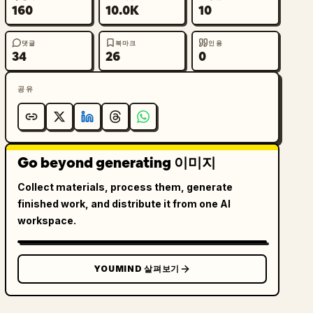
160
10.0K
10
댓글
북마크
인용
34
26
0
공유
Go beyond generating 이미지
Collect materials, process them, generate
finished work, and distribute it from one AI
workspace.
YOUMIND 살펴보기