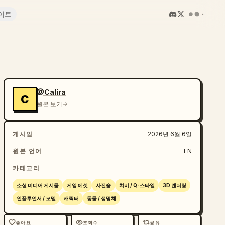
이트
@Calira
C
원본 보기
게시일
2026년 6월 6일
원본 언어
EN
카테고리
소셜 미디어 게시물
게임 에셋
사진술
치비 / Q-스타일
3D 렌더링
인플루언서 / 모델
캐릭터
동물 / 생명체
좋아요
조회수
공유