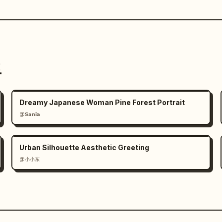
트
Dreamy Japanese Woman Pine Forest Portrait
@𝗦𝗮𝗻𝗶𝗮
Urban Silhouette Aesthetic Greeting
@小小东