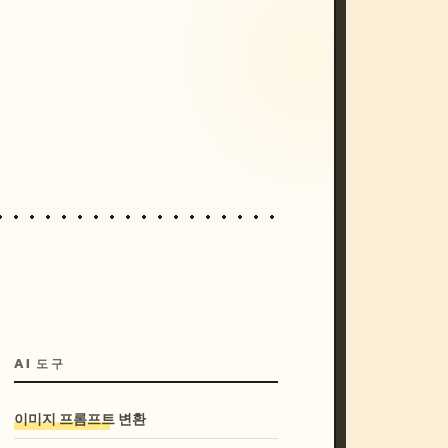
/imagine prompt: cinematic, cyberpunk s
unset, neon colors, 8k --v 6.0
AI 도구
이미지 프롬프트 변환