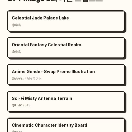
Celestial Jade Palace Lake
@李岳
Oriental Fantasy Celestial Realm
@李岳
Anime Gender-Swap Promo Illustration
@のぞむ＊AIイラスト
Sci-Fi Misty Antenna Terrain
@HER19845
Cinematic Character Identity Board