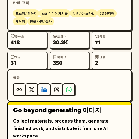
카테고리
포스터 / 전단지
소셜 미디어 게시물
치비 / Q-스타일
3D 렌더링
캐릭터
인물 사진 / 셀카
좋아요
조회수
공유
418
20.2K
71
댓글
북마크
인용
31
350
2
공유
Go beyond generating 이미지
Collect materials, process them, generate
finished work, and distribute it from one AI
workspace.