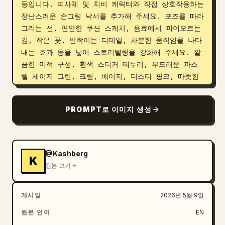
등입니다. 피사체 및 치비 캐릭터와 직접 상호작용하는 
장난스러운 손그림 낙서를 추가해 주세요. 포즈를 따라 
그리는 선, 편안한 쿠션 스케치, 음료에서 피어오르는 
김, 작은 꽃, 반짝이는 디테일, 차분한 움직임을 나타
내는 효과 등을 넣어 스토리텔링을 강화해 주세요. 깔
끔한 미적 구성, 흰색 스티커 테두리, 부드러운 파스
텔 세이지 그린, 크림, 베이지, 더스티 핑크, 따뜻한 
어스 톤을 사용하고, 고퀄리티 광택 3D 치비 룩과 한
국적인 감성의 귀여운 디자인을 적용해 주세요. 9:16 
PROMPT로 이미지 생성
세로 비율의 자연스럽고 감각적인 포스터 느낌으로, 황
소자리의 정체성이 전체 컨셉에 명확하게 녹아들도록 
제작해 주세요.
@Kashberg
K
원본 보기
게시일
2026년 5월 9일
원본 언어
EN