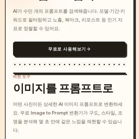
AI가 수만 개의 프롬프트를 검색해줍니다. 모델·기간·키
워드로 필터링하고 노출, 북마크, 리포스트 등 인기 지
표로 정렬할 수 있어요.
무료로 사용해보기
비전 도구
이미지를 프롬프트로
/imagine prompt: cinemati
어떤 사진이든 상세한 AI 이미지 프롬프트로 변환하세
c, cyberpunk sunset, neon
요. 무료 Image to Prompt 변환기가 구도, 스타일, 조
colors, 8k --v 6.0
명을 분석해 몇 초 만에 같은 느낌을 재현할 수 있습니
다.