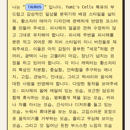
나는 “
TAURUS
” 입니다. Yumi's Cells 특유의 부
블로그
드럽고 감성적인 일상물 분위기와 배경 스타일을 살리
되, 황소자리 테마가 디자인에 완벽하게 반영된 포스터
업데이트
를 만들어 주세요. 피사체의 얼굴은 전혀 수정하지 않
고 그대로 유지해야 합니다. 피사체 주변을 피사체를 
본뜬 작고 귀여운 3D 치비 스타일의 미니 버전들로 채
워주세요. 이들은 마치 감정이 풍부한 “세포”처럼 큰 
머리, 광택이 나는 고퀄리티 마감, 장난기 넘치는 표
정을 하고 있어야 합니다. 각 미니 캐릭터는 황소자리
의 특성인 차분함, 충실함, 안락함을 추구하는 에너
지, 고집, 관능미, 인내심, 그리고 럭셔리와 음식에 
대한 사랑을 반영해야 합니다. 다양한 동작을 보여주세
요: 피사체의 팔에 매달려 있는 모습, 포근한 담요와 
함께 휴식하는 모습, 평화롭게 책을 읽는 모습, 커피
나 차를 마시는 모습, 간식이나 디저트를 들고 있는 
모습, 누워서 휴대폰을 보는 모습, 고집스러운 표정으
로 움직이기를 거부하는 모습, 졸리고 무심해 보이는 
모습, 그리고 갓 일어난 듯한 부스스한 느낌의 모습 