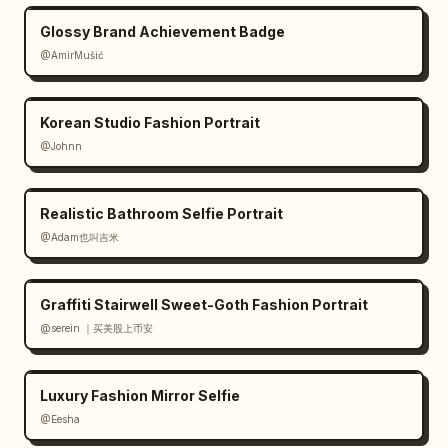
Glossy Brand Achievement Badge
@AmirMušić
Korean Studio Fashion Portrait
@Johnn
Realistic Bathroom Selfie Portrait
@Adam也叫吉米
Graffiti Stairwell Sweet-Goth Fashion Portrait
@serein ｜买美股上币安
Luxury Fashion Mirror Selfie
@Eesha