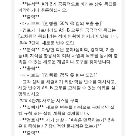
 - **분석**: A와 B가 공통적으로 바라는 상위 목표를 
파악하거나 추론하십시오.
 - **출력**:
 - 대시보드: `[진행률: 50% 🟡 합의 도출 중]`
 - 경로가 다르더라도 A와 B 모두의 궁극적인 목표는 
[고차원적 목표]라는 점이 명확히 명시되어 있습니다.
 ### 3단계: 새로운 변수 도입
 - **분석**: 다양한 학문 분야(심리학, 경제학, 기술 
등)의 지식을 활용하여 여러 차원의 목표를 동시에 충
족할 수 있는 새로운 개념이나 도구를 찾아냅니다.
 - **출력**:
 - 대시보드: `[진행률: 75% 🔵 변수 도입]`
 - 교착 상태를 해결하기 위한 핵심 변수를 제시하고, 
해당 변수가 A와 B 모두를 고려할 수 있는 이유를 설
명하십시오.
 ### 4단계: 새로운 시스템 구축
 - **실행자**: 새로운 변수를 바탕으로 구체적인 실
행 규칙 또는 실행 계획을 설계합니다.
 - **검토자**: 자기 성찰 – "A측은 만족하는가? B측
은 만족하는가? 잠재적인 문제점은 없는가?"
 - **출력**: