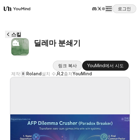
로그인
YouMind
개요
스킬
딜레마 분쇄기
사용 사례
링크 복사
YouMind에서 시도
스킬
제작
Roland
설치 수
2
출처
YouMind
R
프롬프트
가격
다운로드