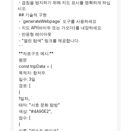
 - 겹침을 방지하기 위해 지도 표시를 명확하게 하십
시오.
 ## 기술적 구현
 - `generateWebpage` 도구를 사용하세요
 - 지도 API(바이두 또는 가오더)를 내장하세요.
 - 반응형 레이아웃
 - "열린 탐색" 링크를 제공합니다.
 ```
 **자료구조 예시:**
 평문
 const tripData = {
 목적지: 항저우
 일수: 3일
 경로: [
 {
 1일차,
 테마: "서호 문화 탐방"
 색상: "#4A90E2",
 점수: [
 {
 이름: "웨스트 레이크"