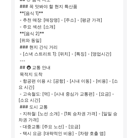
 ### 꼭 맛봐야 할 현지 특산품
 **[음식 1]**
 - 추천 매장: [매장명] - [주소] - [평균 가격]
 - 주요 섹션: [소개]
 **[음식 2]**
 [위와 동일]
 ### 현지 간식 거리
 - [스낵 스트리트 1]: [위치] - [특징] - [영업시간]
 ---
 ## 🚇 교통 안내
 목적지 도착
 - 항공편 이용 시: [공항] - [시내 이동] - [비용] - [소
요 시간]
 - 고속철도: [역] - [시내 중심가 교통편] - [요금] - 
[소요 시간]
 ### 도시 교통
 - 지하철: [노선 소개] - [1회 승차권 가격] - [일일 승
차권 가격]
 - 대중교통: [주요 노선] - [요금]
 - 택시 요금: [대략적인 비용] - [차량 호출 앱]