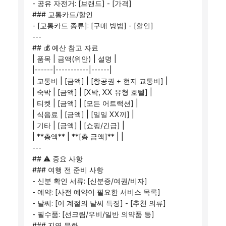
 - 공유 자전거: [브랜드] - [가격]
 ### 교통카드/할인
 - [교통카드 종류]: [구매 방법] - [할인]
 ---
 ## 💰 예산 참고 자료
 | 품목 | 금액(위안) | 설명 |
 |------|-----------|------|
 | 교통비 | [금액] | [항공권 + 현지 교통비] |
 | 숙박 | [금액] | [X박, XX 유형 호텔] |
 | 티켓 | [금액] | [모든 어트랙션] |
 | 식음료 | [금액] | [일일 XX끼] |
 | 기타 | [금액] | [쇼핑/긴급] |
 | **총액** | **[총 금액]** | |
 ---
 ## ⚠️ 중요 사항
 ### 여행 전 준비 사항
 - 신분 확인 서류: [신분증/여권/비자]
 - 예약: [사전 예약이 필요한 서비스 목록]
 - 날씨: [이 계절의 날씨 특징] - [추천 의류]
 - 필수품: [선크림/우비/일반 의약품 등]
 ### 지역 문화