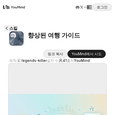
로그인
YouMind
개요
스킬
향상된 여행 가이드
사용 사례
링크 복사
YouMind에서 시도
스킬
제작
legends-killer
설치 수
41
출처
YouMind
L
프롬프트
가격
다운로드