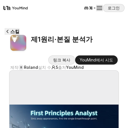
로그인
YouMind
개요
스킬
제1원리·본질 분석가
사용 사례
링크 복사
YouMind에서 시도
스킬
제작
Roland
설치 수
5
출처
YouMind
R
프롬프트
가격
다운로드