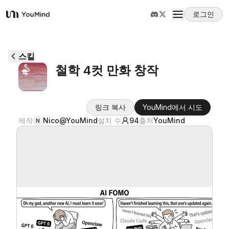
로그인
YouMind
개요
스킬
철학 4컷 만화 창작
사용 사례
링크 복사
YouMind에서 시도
스킬
제작
Nico@YouMind
설치 수
94
출처
YouMind
N
프롬프트
가격
다운로드