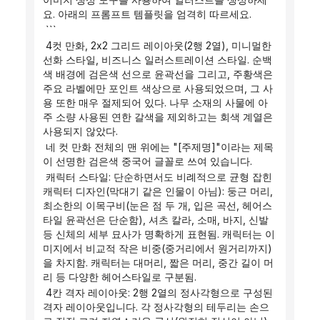
요. 아래의 프롬프트 템플릿을 엄격히 따르세요.
 ```
 4컷 만화, 2x2 그리드 레이아웃(2행 2열), 미니멀한 
선화 스타일, 비즈니스 일러스트레이션 스타일. 순백
색 배경에 검은색 선으로 윤곽선을 그리고, 주황색은 
주요 라벨에만 포인트 색상으로 사용되었으며, 그 사
용 또한 매우 절제되어 있다. 나무 소재의 사물에 아
주 소량 사용된 연한 갈색을 제외하고는 회색 계열은 
사용되지 않았다.
 네 컷 만화 전체의 맨 위에는 "[주제명]"이라는 제목
이 선명한 검은색 중국어 글꼴로 쓰여 있습니다.
 캐릭터 스타일: 단순하면서도 비례적으로 균형 잡힌 
캐릭터 디자인(막대기 같은 인물이 아님): 둥근 머리, 
최소한의 이목구비(눈은 점 두 개, 입은 곡선, 헤어스
타일 윤곽선은 단순함), 셔츠 칼라, 소매, 바지, 신발 
등 신체의 세부 묘사가 명확하게 표현됨. 캐릭터는 이
미지에서 비교적 작은 비중(중거리에서 원거리까지)
을 차지함. 캐릭터는 대머리, 짧은 머리, 중간 길이 머
리 등 다양한 헤어스타일로 구분됨.
 4칸 격자 레이아웃: 2행 2열의 정사각형으로 구성된 
격자 레이아웃입니다. 각 정사각형의 테두리는 손으