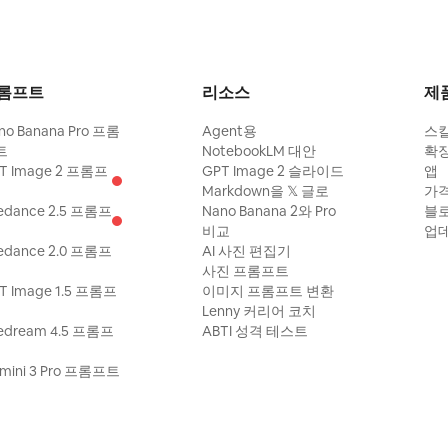
롬프트
리소스
제
no Banana Pro 프롬
Agent용
스
트
NotebookLM 대안
확
T Image 2 프롬프
GPT Image 2 슬라이드
앱
Markdown을 𝕏 글로
가
edance 2.5 프롬프
Nano Banana 2와 Pro
블
비교
업
edance 2.0 프롬프
AI 사진 편집기
사진 프롬프트
T Image 1.5 프롬프
이미지 프롬프트 변환
Lenny 커리어 코치
edream 4.5 프롬프
ABTI 성격 테스트
mini 3 Pro 프롬프트