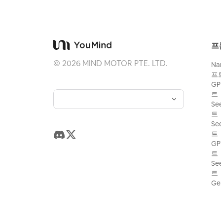
프
©
2026
MIND MOTOR PTE. LTD.
Na
프
GP
트
Se
트
Se
트
GP
트
Se
트
Ge