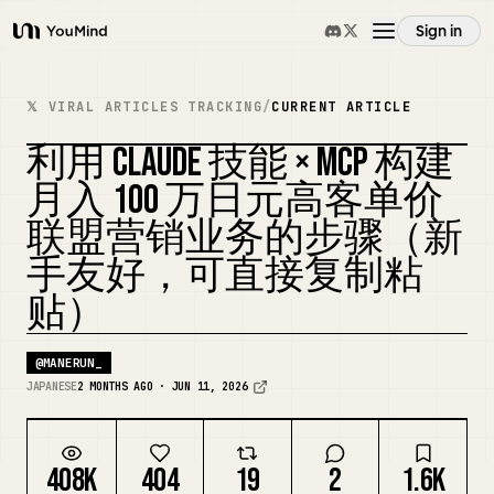
Sign in
YouMind
Overview
𝕏 VIRAL ARTICLES TRACKING
/
CURRENT ARTICLE
利用 CLAUDE 技能 × MCP 构建
Use cases
月入 100 万日元高客单价
联盟营销业务的步骤（新
Skills
手友好，可直接复制粘
贴）
Prompts
@
MANERUN_
Pricing
JAPANESE
2 MONTHS AGO · JUN 11, 2026
Download
408K
404
19
2
1.6K