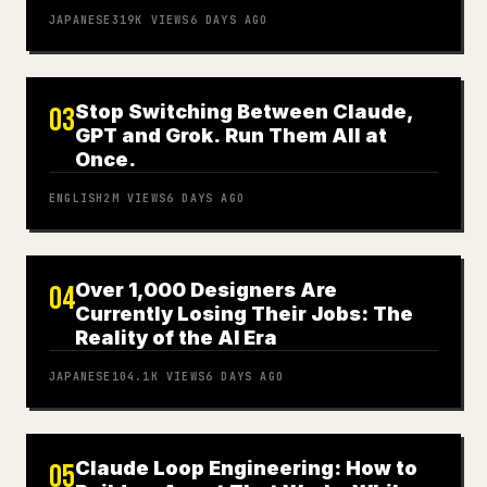
JAPANESE
319K
VIEWS
6 DAYS AGO
Stop Switching Between Claude,
03
GPT and Grok. Run Them All at
Once.
ENGLISH
2M
VIEWS
6 DAYS AGO
Over 1,000 Designers Are
04
Currently Losing Their Jobs: The
Reality of the AI Era
JAPANESE
104.1K
VIEWS
6 DAYS AGO
Claude Loop Engineering: How to
05