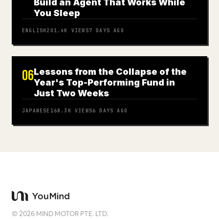
Build an Agent That Works While
You Sleep
ENGLISH
201.4K
VIEWS
7 DAYS AGO
Lessons from the Collapse of the
06
Year's Top-Performing Fund in
Just Two Weeks
JAPANESE
168.3K
VIEWS
6 DAYS AGO
©
2026
MIND MOTOR PTE. LTD.