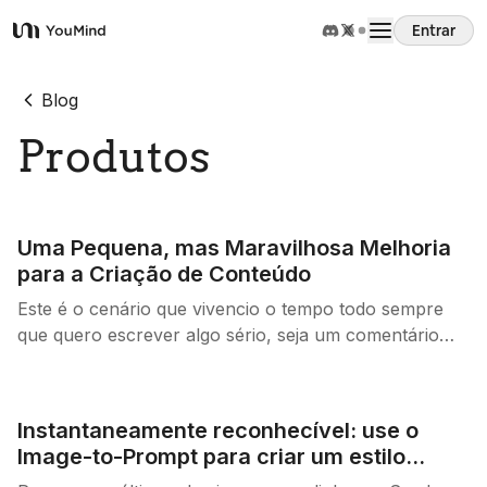
Entrar
YouMind
Visão Geral
Blog
Produtos
Casos de Uso
Habilidades
Uma Pequena, mas Maravilhosa Melhoria
para a Criação de Conteúdo
Prompts
Este é o cenário que vivencio o tempo todo sempre
que quero escrever algo sério, seja um comentário
sobre um filme ou uma pesquisa de mercado em uma
Preços
área específica. Eu pesquiso, marco, salvo e baixo
todos os materiais relacionados ao assunto desejado.
Instantaneamente reconhecível: use o
Os materiais podem ser páginas da web, vídeos,
Baixar
Image-to-Prompt para criar um estilo
áudios, PDFs, imagens, salvos em vários lugares.
visual de marca consistente